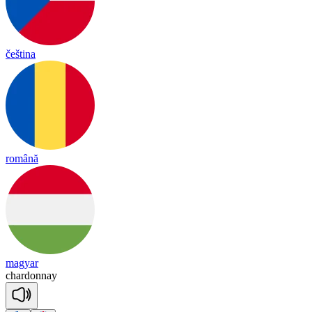
čeština
română
magyar
char
do
nnay