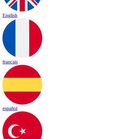
English
français
español