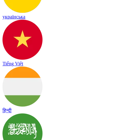
українська
Tiếng Việt
हिन्दी