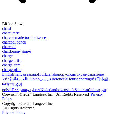
Bliskie Słowa
chard
charcuterie
charcot-marie-tooth disease
charcoal pencil
charcoal
chardonnay grape
charge
charge artist
charge card
charge plate
English
français
español
Türkçe
italiano
русский
українська
Tiếng
Việt
हिन्दी
العربية
Filipino
فارسی
Indonesia
Deutsch
português
日本語
中文
한국어
polski
Ελληνικά
اردو
বাংলা
Nederlands
svenska
čeština
română
magyar
Copyright © 2024 Langeek Inc. | All Rights Reserved |
Privacy
Policy
Copyright © 2024 Langeek Inc.
All Rights Reserved
Privacy Policy