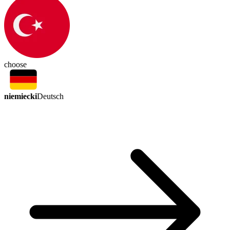
choose
niemiecki
Deutsch