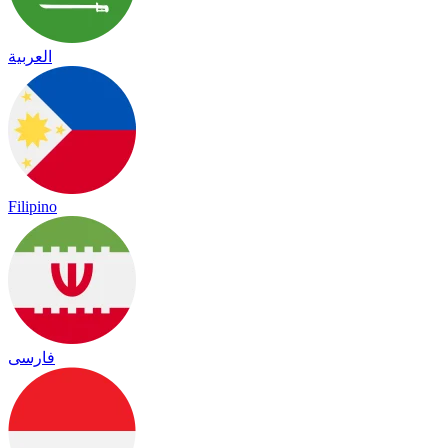
العربية
Filipino
فارسی