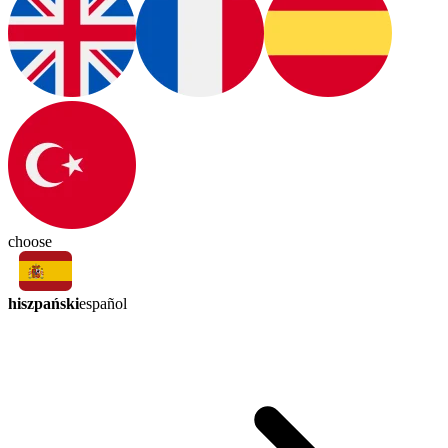
choose
hiszpański
español