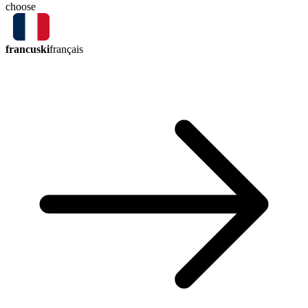
choose
francuski
français