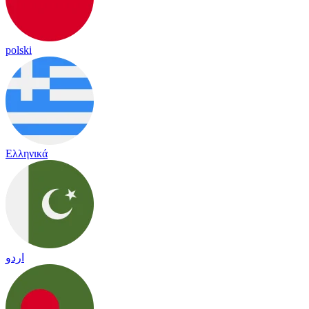
polski
Ελληνικά
اردو