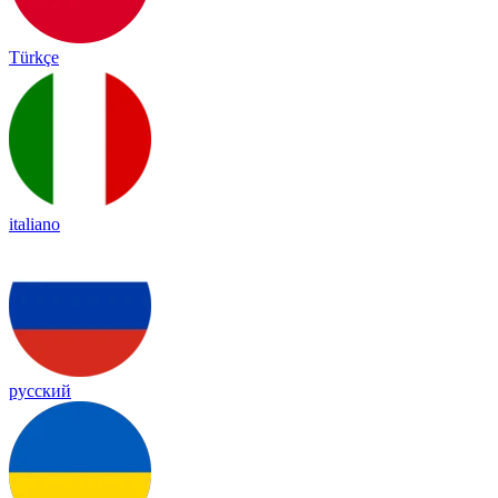
Türkçe
italiano
русский