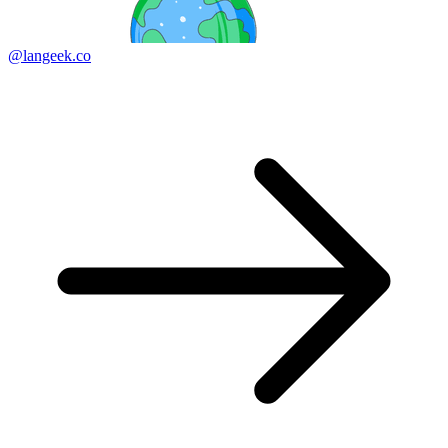
@langeek.co