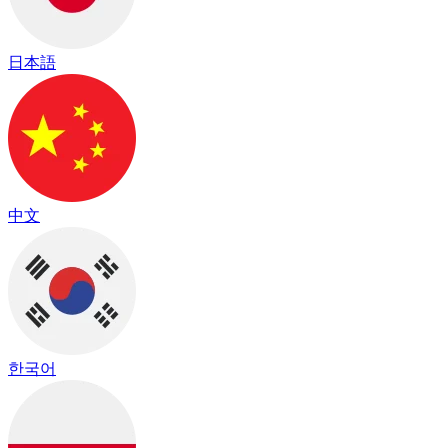
日本語
中文
한국어