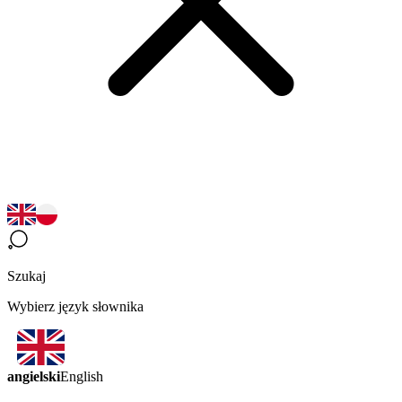
Szukaj
Wybierz język słownika
angielski
English