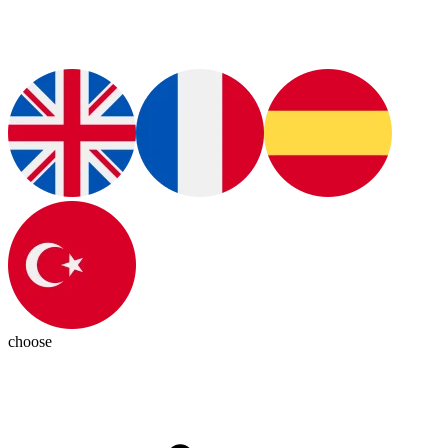
choose