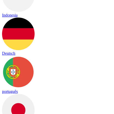
Indonesia
Deutsch
português