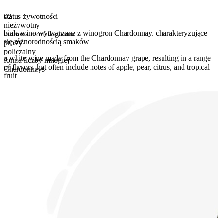
status żywotności
02
nieżywotny
białe wino wytwarzane z winogron Chardonnay
,
charakteryzujące
budowa morfologiczna
się różnorodnością smaków
prosty
policzalny
a white wine made from the Chardonnay grape, resulting in a range
forma liczby mnogiej
of flavors that often include notes of apple, pear, citrus, and tropical
Chardonnays
fruit