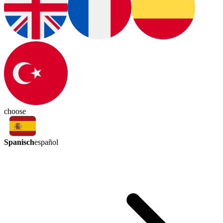
choose
Spanisch
español