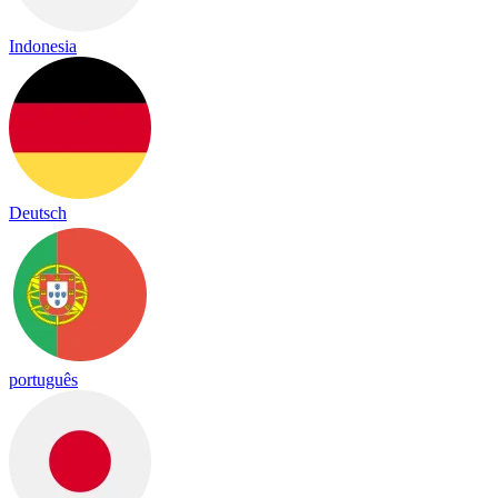
Indonesia
Deutsch
português