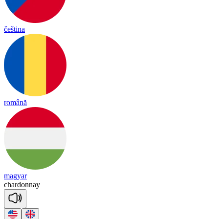
čeština
română
magyar
char
do
nnay