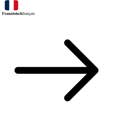
Französisch
français