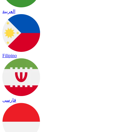
العربية
Filipino
فارسی