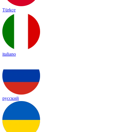
Türkçe
italiano
русский