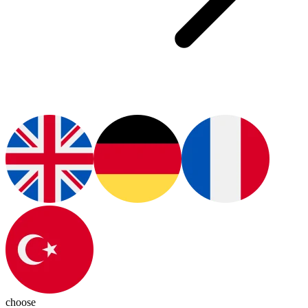
choose