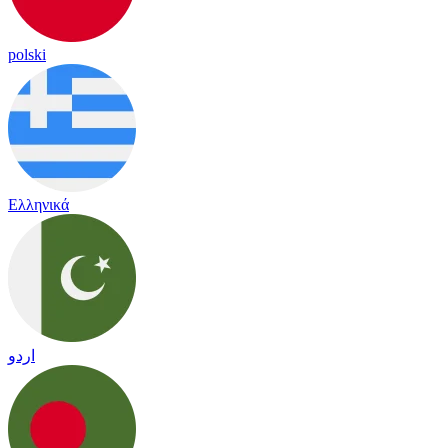
polski
Ελληνικά
اردو