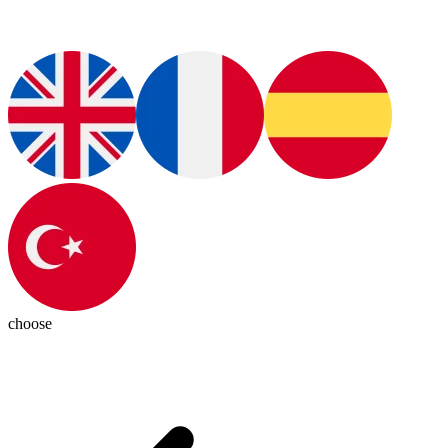
choose