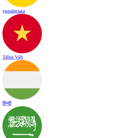
українська
Tiếng Việt
हिन्दी