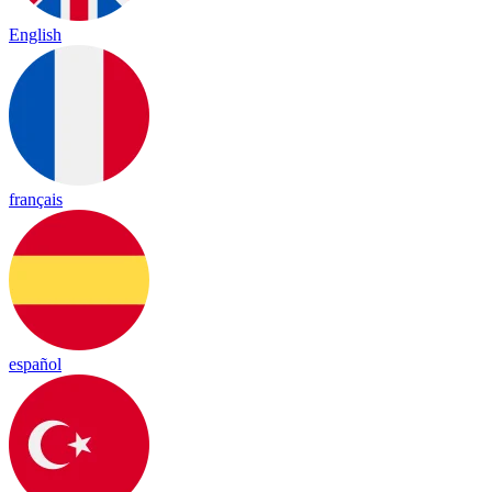
English
français
español