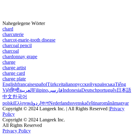
Nahegelegene Wörter
chard
charcuterie
charcot-marie-tooth disease
charcoal pencil
charcoal
chardonnay grape
charge
charge artist
charge card
charge plate
English
français
español
Türkçe
italiano
русский
українська
Tiếng
Việt
हिन्दी
العربية
Filipino
فارسی
Indonesia
Deutsch
português
日本語
中文
한국어
polski
Ελληνικά
اردو
বাংলা
Nederlands
svenska
čeština
română
magyar
Copyright © 2024 Langeek Inc. | All Rights Reserved |
Privacy
Policy
Copyright © 2024 Langeek Inc.
All Rights Reserved
Privacy Policy