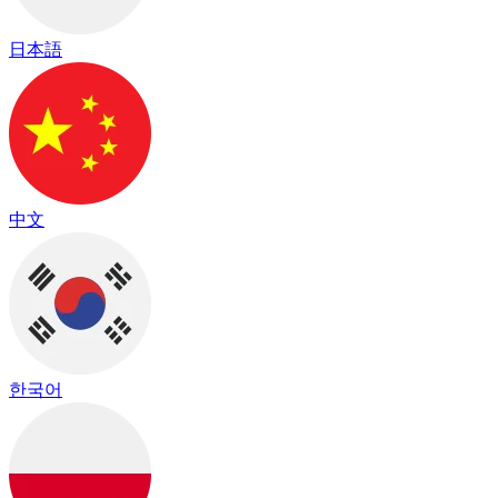
日本語
中文
한국어