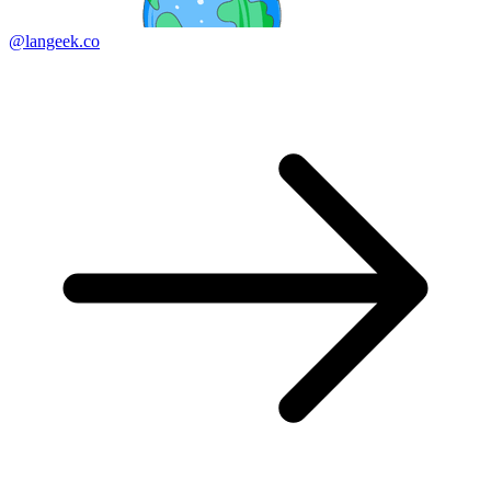
@langeek.co