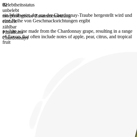
Belebtheitsstatus
02
unbelebt
ein Weißwein
,
der aus der Chardonnay-Traube hergestellt wird und
morphologische Zusammensetzung
eine Reihe von Geschmacksrichtungen ergibt
einfach
zählbar
a white wine made from the Chardonnay grape, resulting in a range
Pluralform
of flavors that often include notes of apple, pear, citrus, and tropical
Chardonnays
fruit