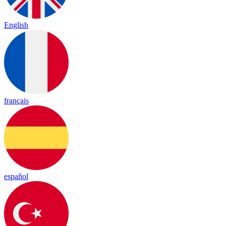
English
français
español