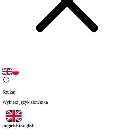
Szukaj
Wybierz język słownika
angielski
English