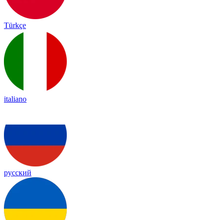
Türkçe
italiano
русский