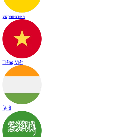
українська
Tiếng Việt
हिन्दी