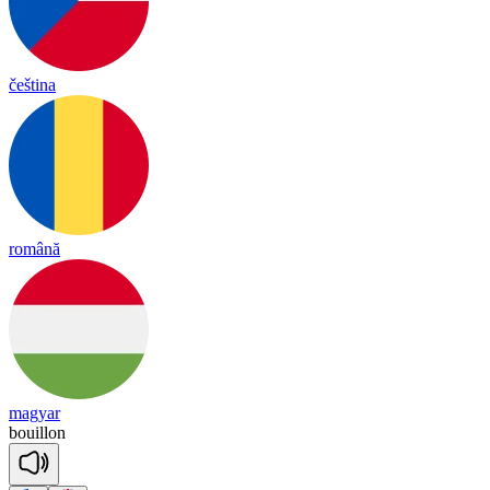
čeština
română
magyar
bouill
on