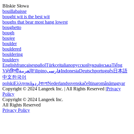
Bliskie Słowa
bouillabaisse
bought wit is the best wit
boughs that bear most hang lowest
boughetto
bough
boujee
boulder
bouldered
bouldering
bouldery
English
français
español
Türkçe
italiano
русский
українська
Tiếng
Việt
हिन्दी
العربية
Filipino
فارسی
Indonesia
Deutsch
português
日本語
中文
한국어
polski
Ελληνικά
اردو
বাংলা
Nederlands
svenska
čeština
română
magyar
Copyright © 2024 Langeek Inc. | All Rights Reserved |
Privacy
Policy
Copyright © 2024 Langeek Inc.
All Rights Reserved
Privacy Policy