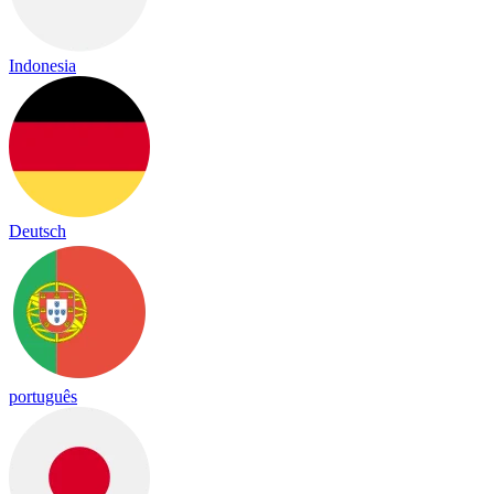
Indonesia
Deutsch
português