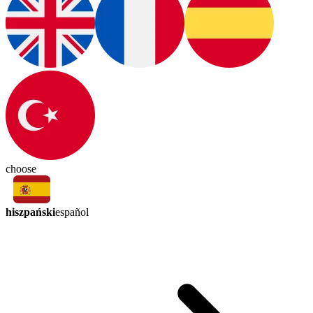
choose
hiszpański
español