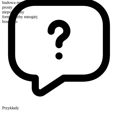
budowa morfologiczna
prosty
niepoliczalny
forma liczby mnogiej
bouillons
Przykłady