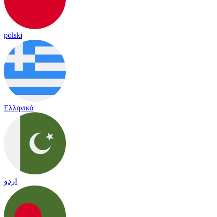
polski
Ελληνικά
اردو