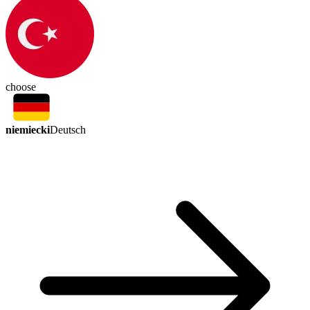
choose
niemiecki
Deutsch