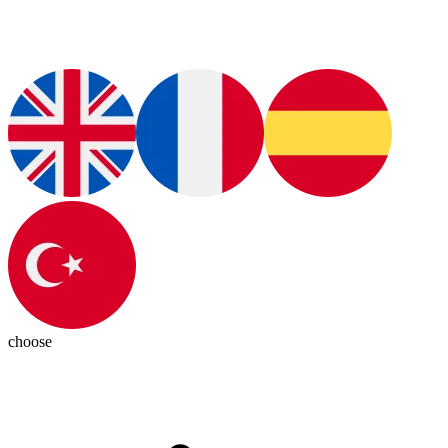
choose