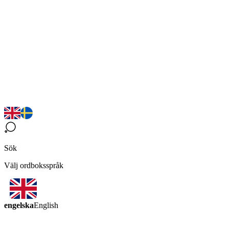
Sök
Välj ordboksspråk
engelska
English