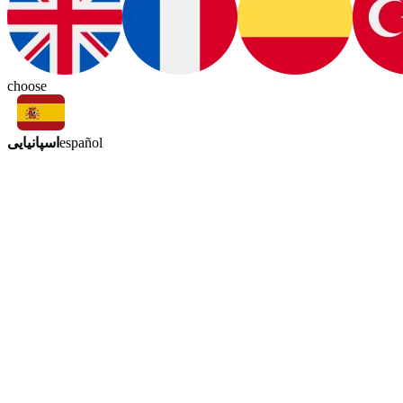
choose
اسپانیایی
español