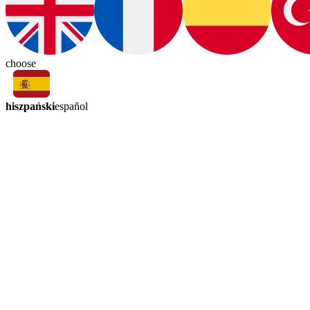
choose
hiszpański
español