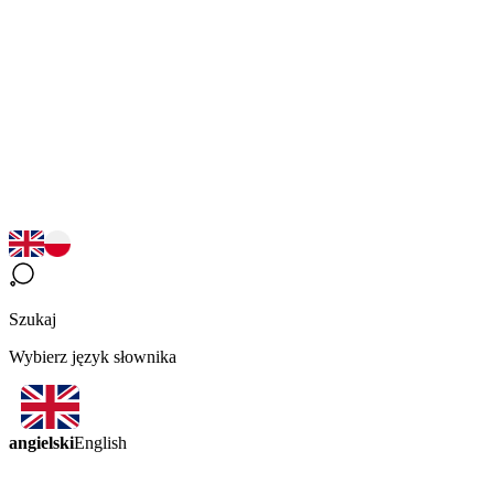
Szukaj
Wybierz język słownika
angielski
English