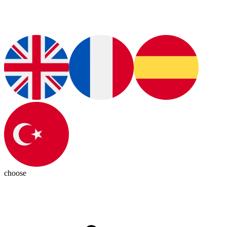
choose