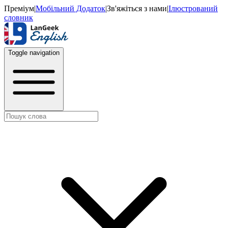
Преміум
|
Мобільний Додаток
|
Зв'яжіться з нами
|
Ілюстрований
словник
Toggle navigation