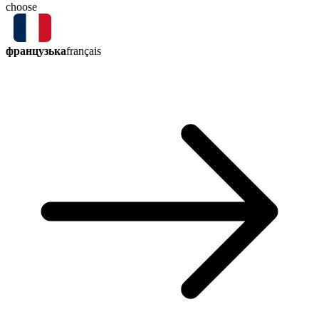
choose
французька
français