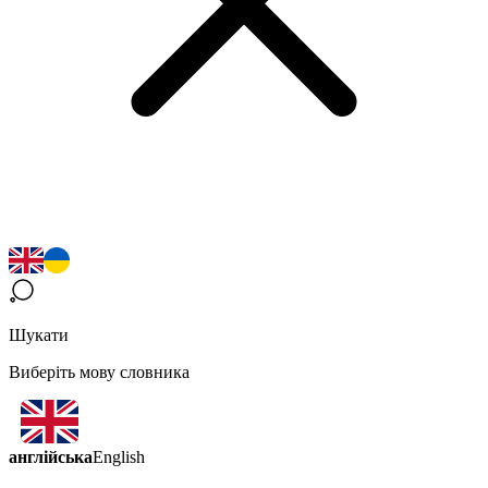
Шукати
Виберіть мову словника
англійська
English