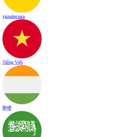
українська
Tiếng Việt
हिन्दी