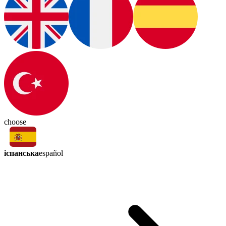
choose
іспанська
español