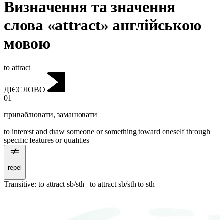
Визначення та значення
слова «attract» англійською
мовою
to attract
ДІЄСЛОВО
01
приваблювати
,
заманювати
to interest and draw someone or something toward oneself through
specific features or qualities
repel
Transitive
:
to attract
sb/sth |
to attract
sb/sth to sth