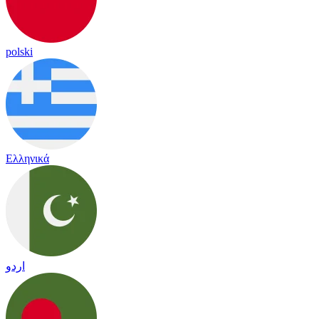
polski
Ελληνικά
اردو