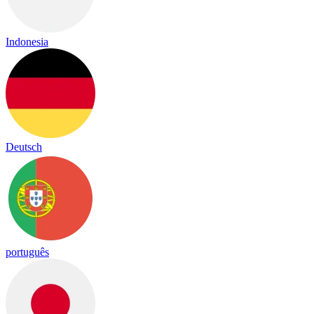
Indonesia
Deutsch
português