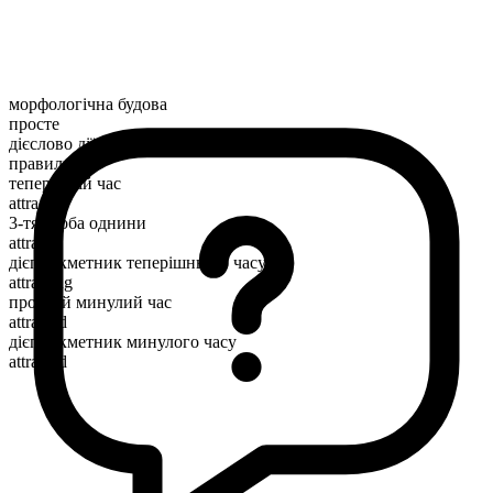
морфологічна будова
просте
дієслово дії
правильний
теперішній час
attract
3-тя особа однини
attracts
дієприкметник теперішнього часу
attracting
простий минулий час
attracted
дієприкметник минулого часу
attracted