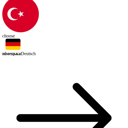
choose
німецька
Deutsch