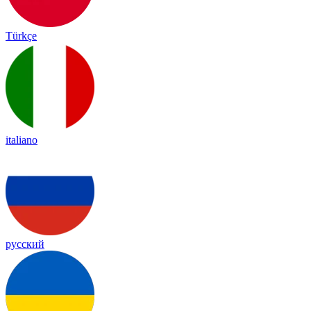
Türkçe
italiano
русский