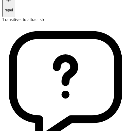
repel
Transitive
:
to attract
sb