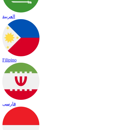
العربية
Filipino
فارسی