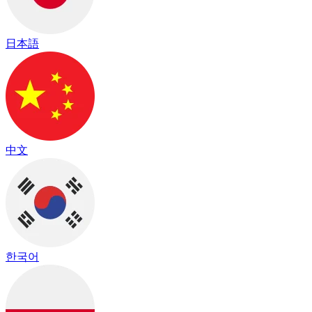
日本語
中文
한국어