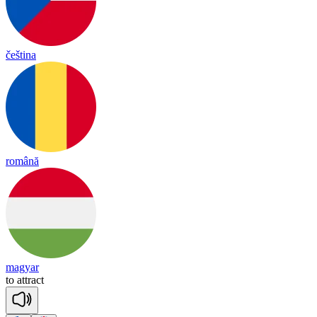
čeština
română
magyar
to
att
ract