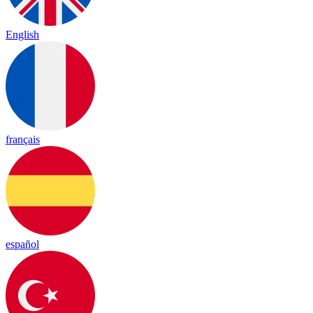
English
français
español