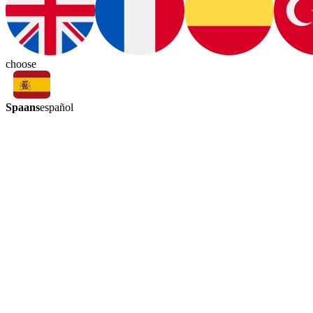
choose
Spaans
español