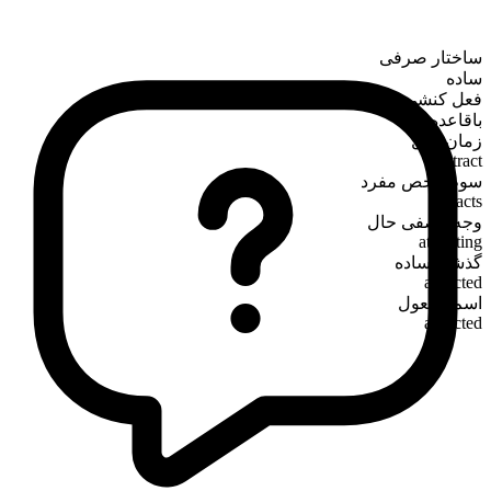
ساختار صرفی
ساده
فعل کنشی
باقاعده
زمان حال
attract
سوم‌شخص مفرد
attracts
وجه وصفی حال
attracting
گذشته ساده
attracted
اسم مفعول
attracted