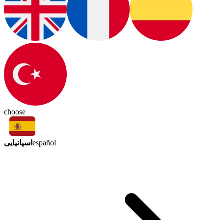
choose
اسپانیایی
español