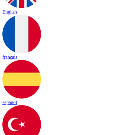
English
français
español