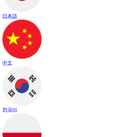
日本語
中文
한국어