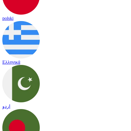
polski
Ελληνικά
اردو