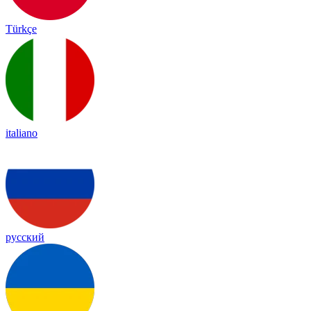
Türkçe
italiano
русский