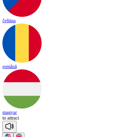
čeština
română
magyar
to
att
ract