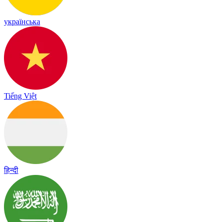
українська
Tiếng Việt
हिन्दी