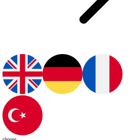
choose