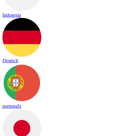
Indonesia
Deutsch
português