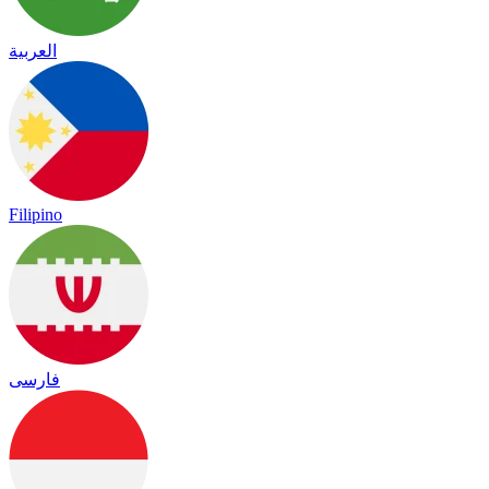
العربية
Filipino
فارسی