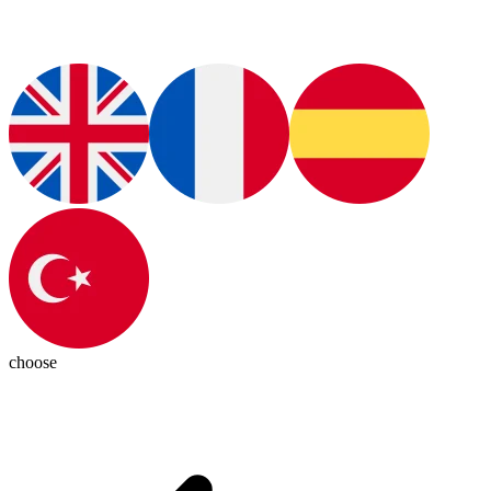
choose