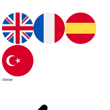
choose