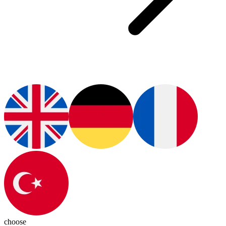
choose