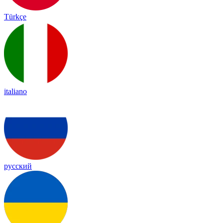
Türkçe
italiano
русский