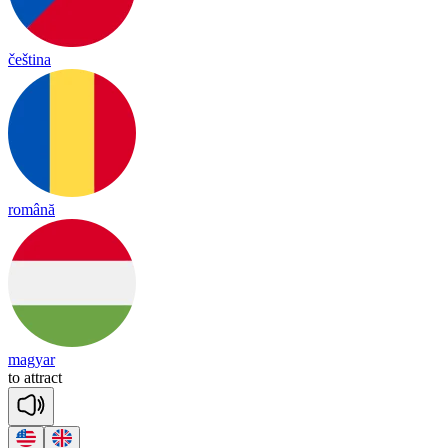
čeština
română
magyar
to
att
ract