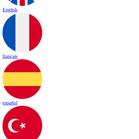
English
français
español