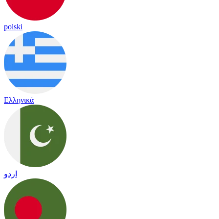
polski
Ελληνικά
اردو