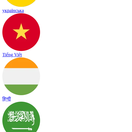
українська
Tiếng Việt
हिन्दी