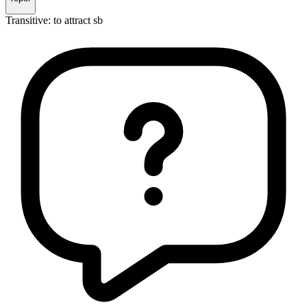
Transitive
:
to attract
sb