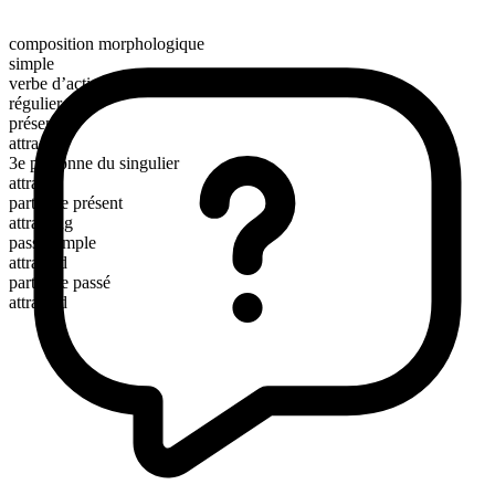
composition morphologique
simple
verbe d’action
régulier
présent
attract
3e personne du singulier
attracts
participe présent
attracting
passé simple
attracted
participe passé
attracted