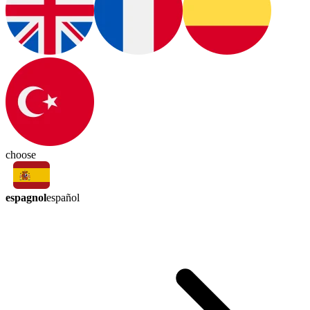
choose
espagnol
español