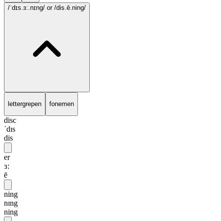
/ˈdɪs.ɜ:.nɪng/
or /dis.ē.ning/
lettergrepen
fonemen
disc
ˈdɪs
dis
er
ɜ:
ē
ning
nɪng
ning