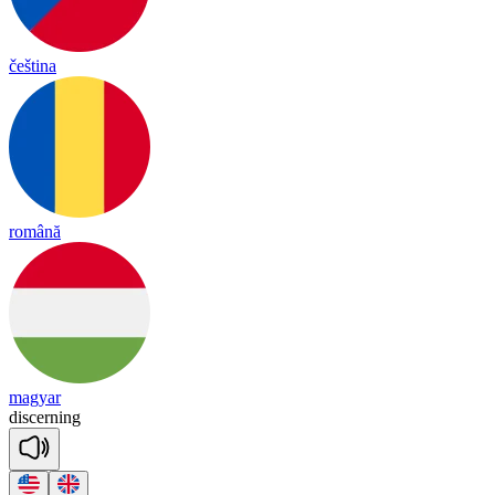
čeština
română
magyar
disc
er
ning