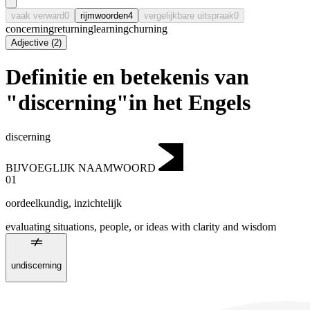
vaak verward
0
rijmwoorden
4
vergelijkbare uitspraak
0
concerning
returning
learning
churning
Adjective
(
2
)
Definitie en betekenis van
"discerning"in het Engels
discerning
BIJVOEGLIJK NAAMWOORD
01
oordeelkundig
,
inzichtelijk
evaluating situations, people, or ideas with clarity and wisdom
undiscerning