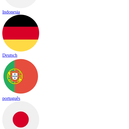
Indonesia
Deutsch
português