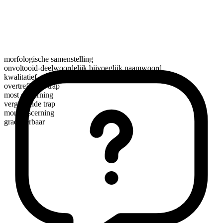
morfologische samenstelling
onvoltooid-deelwoordelijk bijvoeglijk naamwoord
kwalitatief
overtreffende trap
most discerning
vergrotende trap
more discerning
gradueerbaar