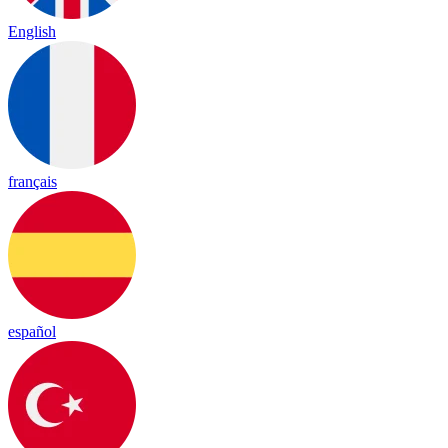
English
français
español