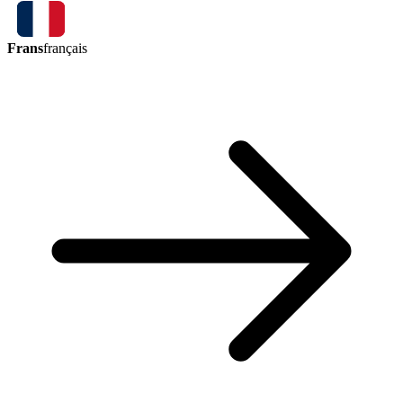
Frans
français