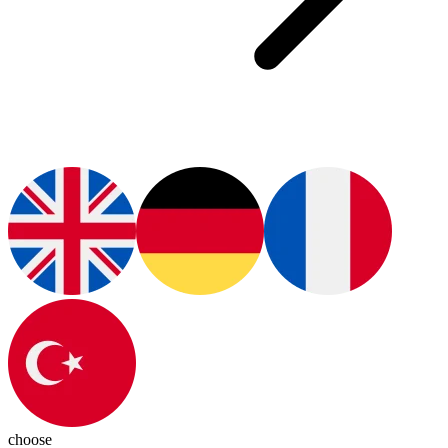
choose