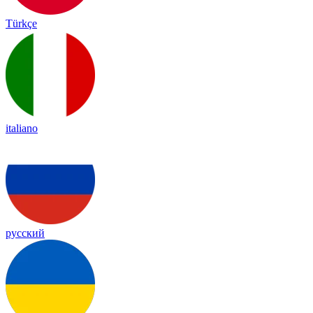
Türkçe
italiano
русский