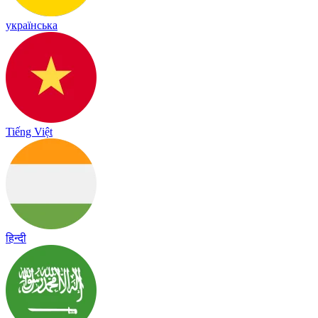
українська
Tiếng Việt
हिन्दी