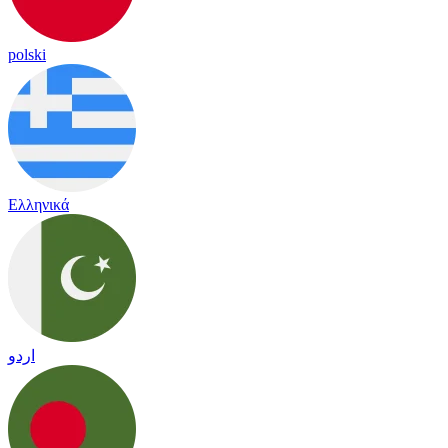
polski
Ελληνικά
اردو