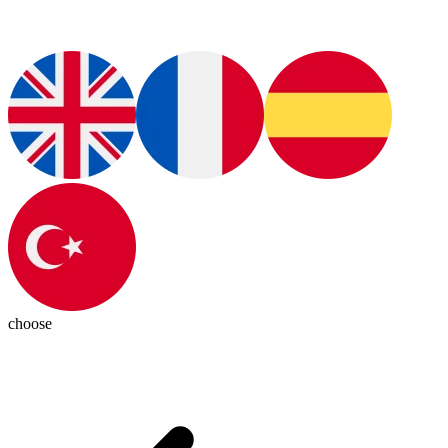
choose