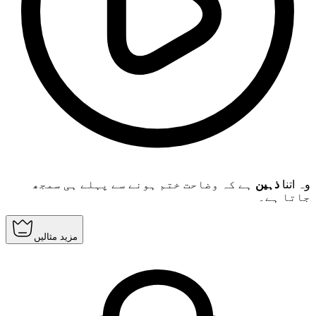
وہ اتنا
ذہین
ہے کہ وضاحت ختم ہونے سے پہلے ہی سمجھ
جاتا ہے۔
مزید مثالیں