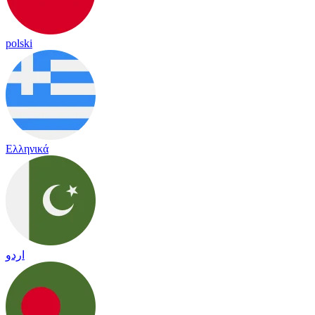
polski
Ελληνικά
اردو