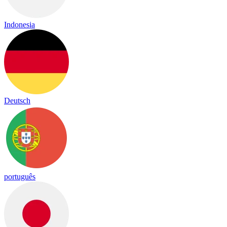
Indonesia
Deutsch
português