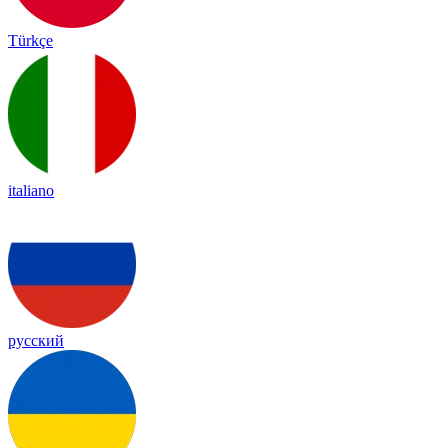
Türkçe
italiano
русский