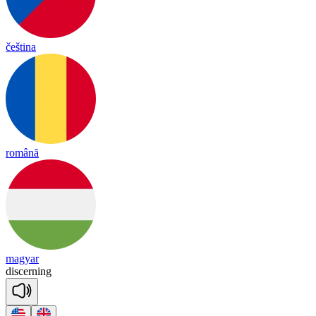
čeština
română
magyar
disc
er
ning