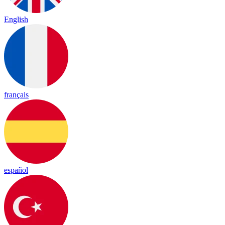
English
français
español