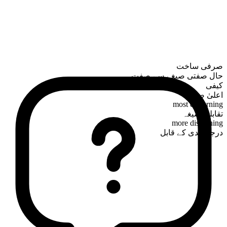
صرفی ساخت
حال صفتی صیغے سے صفت
کیفی
اعلیٰ صیغہ
most discerning
تقابلی صیغہ
more discerning
درجہ بندی کے قابل