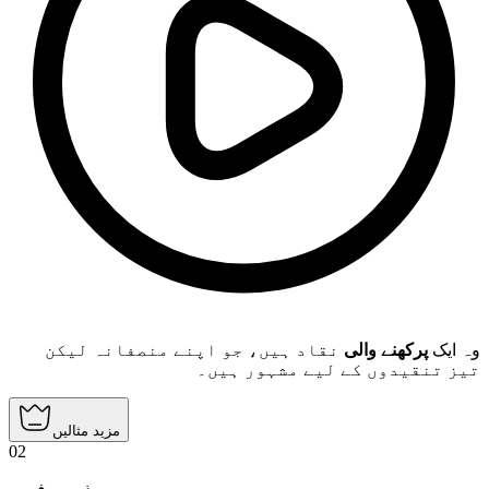
وہ ایک
پرکھنے والی
نقاد ہیں، جو اپنے منصفانہ لیکن
تیز تنقیدوں کے لیے مشہور ہیں۔
مزید مثالیں
02