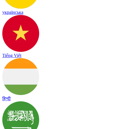
українська
Tiếng Việt
हिन्दी