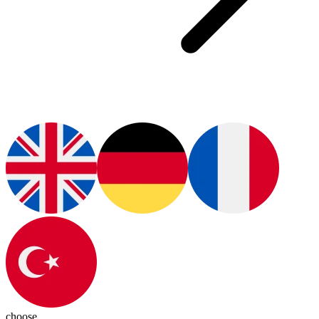
choose