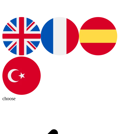
choose