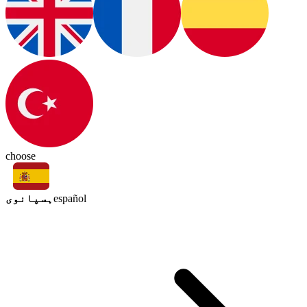
choose
ہسپانوی
español