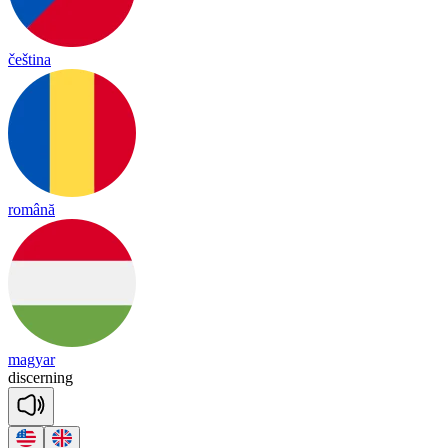
čeština
română
magyar
disc
er
ning