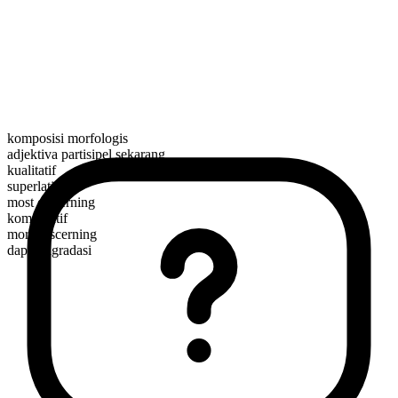
komposisi morfologis
adjektiva partisipel sekarang
kualitatif
superlatif
most discerning
komparatif
more discerning
dapat digradasi