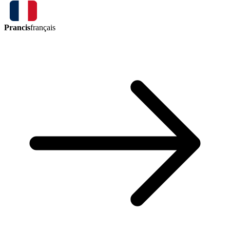
Prancis
français