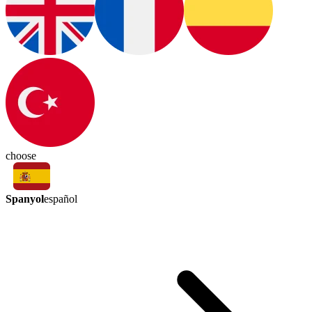
choose
Spanyol
español