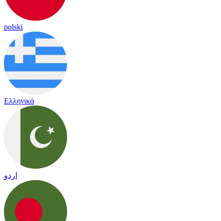
polski
Ελληνικά
اردو