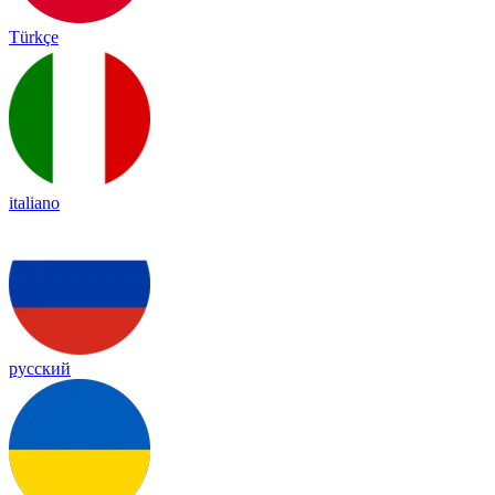
Türkçe
italiano
русский