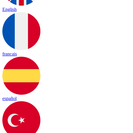
English
français
español