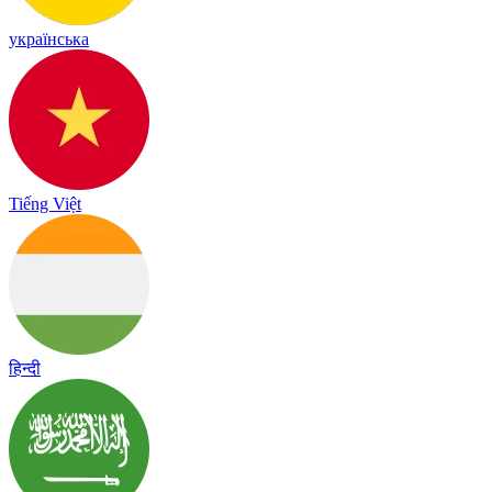
українська
Tiếng Việt
हिन्दी