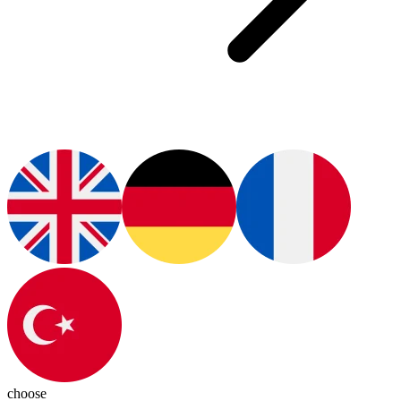
choose