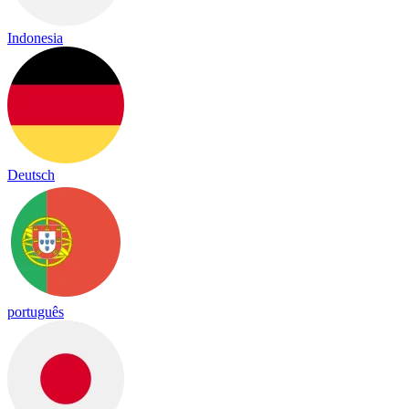
Indonesia
Deutsch
português