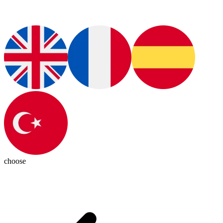
choose