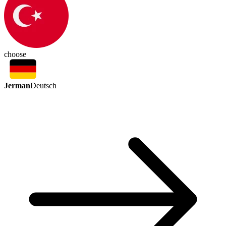
choose
Jerman
Deutsch