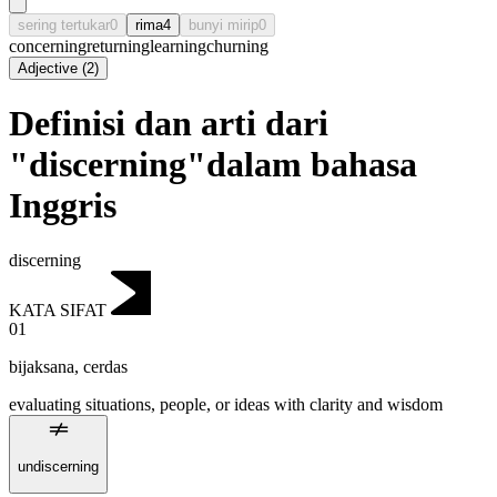
sering tertukar
0
rima
4
bunyi mirip
0
concerning
returning
learning
churning
Adjective
(
2
)
Definisi dan arti dari
"discerning"dalam bahasa
Inggris
discerning
KATA SIFAT
01
bijaksana
,
cerdas
evaluating situations, people, or ideas with clarity and wisdom
undiscerning