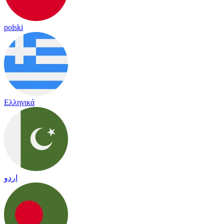
polski
Ελληνικά
اردو