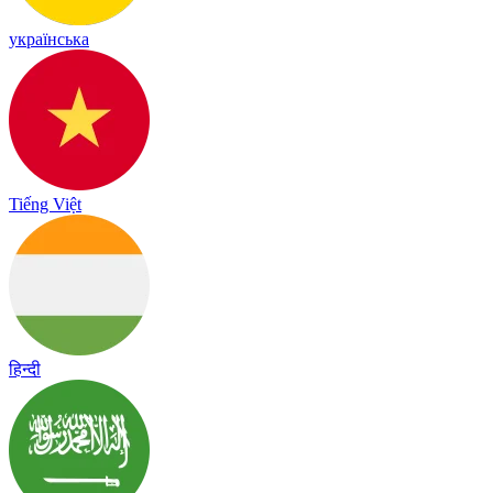
українська
Tiếng Việt
हिन्दी