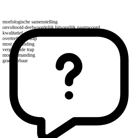
morfologische samenstelling
onvoltooid-deelwoordelijk bijvoeglijk naamwoord
kwalitatief
overtreffende trap
most demanding
vergrotende trap
more demanding
gradueerbaar