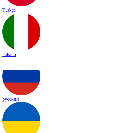
Türkçe
italiano
русский