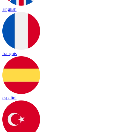
English
français
español