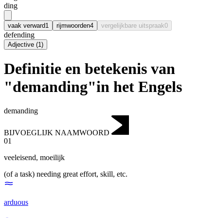
ding
vaak verward
1
rijmwoorden
4
vergelijkbare uitspraak
0
defending
Adjective
(
1
)
Definitie en betekenis van
"demanding"in het Engels
demanding
BIJVOEGLIJK NAAMWOORD
01
veeleisend
,
moeilijk
(of a task) needing great effort, skill, etc.
arduous