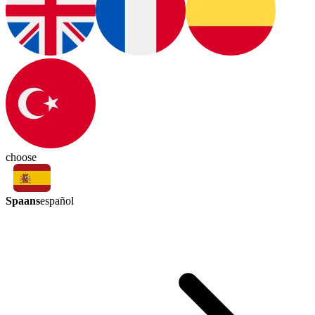
choose
Spaans
español