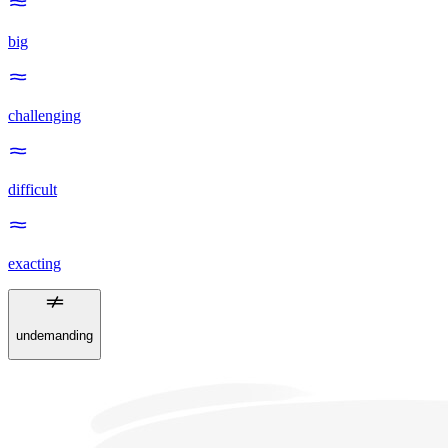
big
challenging
difficult
exacting
undemanding