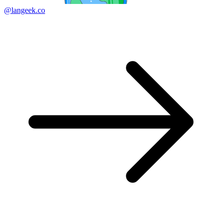
@langeek.co