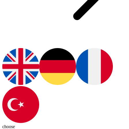
choose