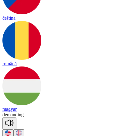
čeština
română
magyar
de
man
ding