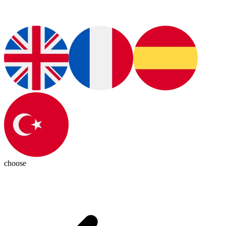
choose