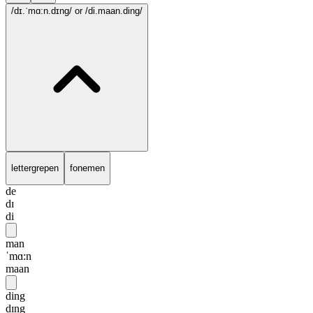
/dɪ.ˈmɑ:n.dɪng/
or /di.maan.ding/
lettergrepen
fonemen
de
dɪ
di
man
ˈmɑ:n
maan
ding
dɪng