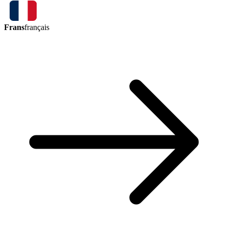
Frans
français