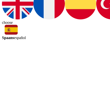
choose
Spaans
español