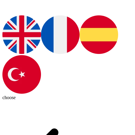
choose