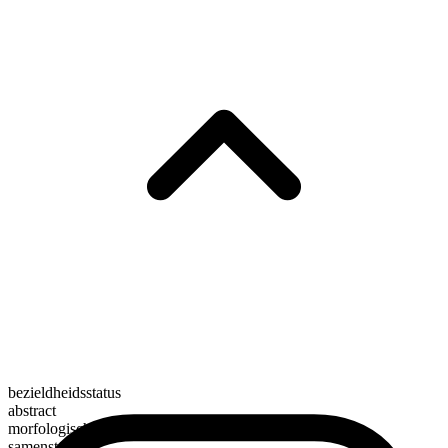
bezieldheidsstatus
abstract
morfologische samenstelling
samenstelling