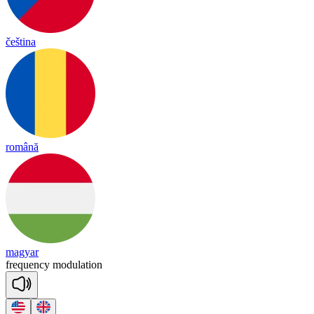
čeština
română
magyar
freq
uen
cy
mo
du
la
tion