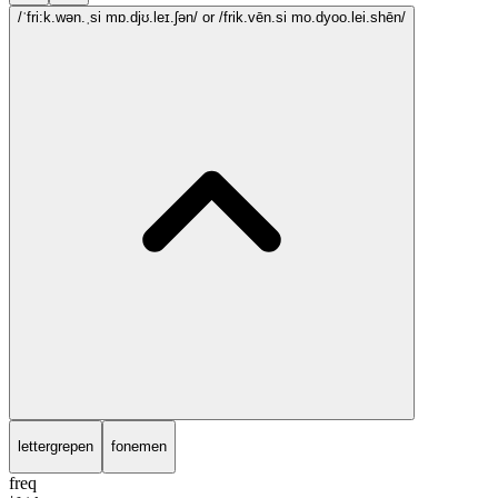
/ˈfri:k.wən.ˌsi mɒ.djʊ.leɪ.ʃən/
or /frik.vēn.si mo.dyoo.lei.shēn/
lettergrepen
fonemen
freq