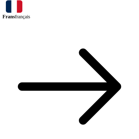
Frans
français