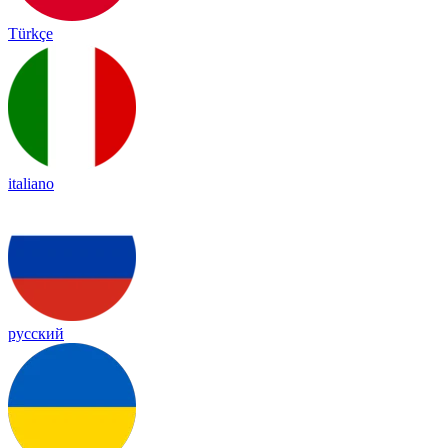
Türkçe
italiano
русский