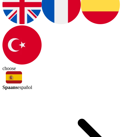
choose
Spaans
español