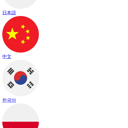
日本語
中文
한국어