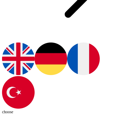
choose