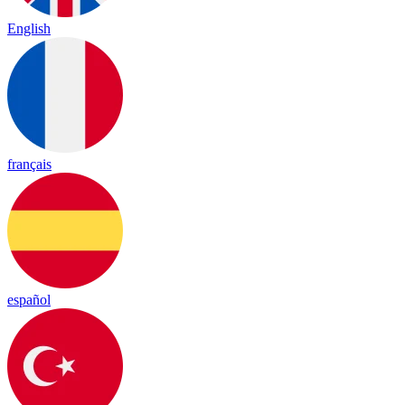
English
français
español