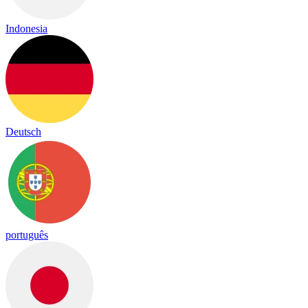
Indonesia
Deutsch
português