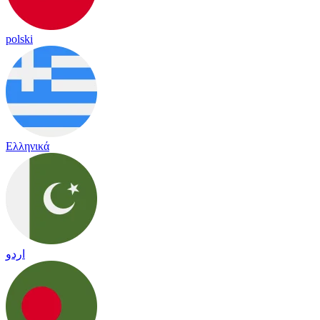
polski
Ελληνικά
اردو