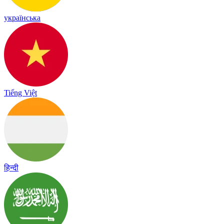
українська
Tiếng Việt
हिन्दी