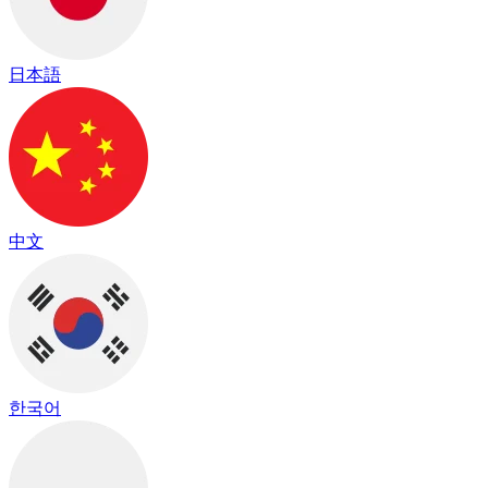
日本語
中文
한국어