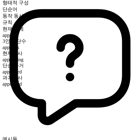
형태적 구성
단순어
동작 동사
규칙
현재 시제
appoint
3인칭 단수
appoints
현재분사
appointing
단순 과거
appointed
과거분사
appointed
예시들