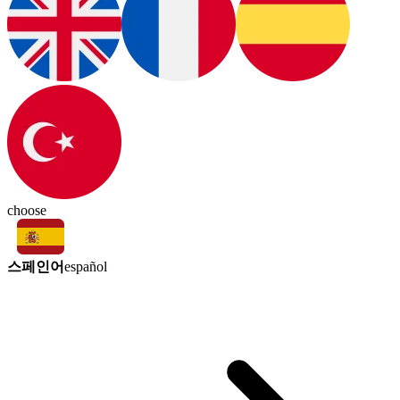
choose
스페인어
español