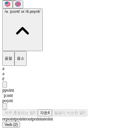
/ə.ˈpɔɪnt/
or /ē.poynt/
음절
음소
a
ə
ē
ppoint
ˈpɔɪnt
poynt
자주 혼동되는 말
0
각운
4
발음이 비슷한 말
0
repoint
pointe
outpoint
anoint
Verb
(
2
)