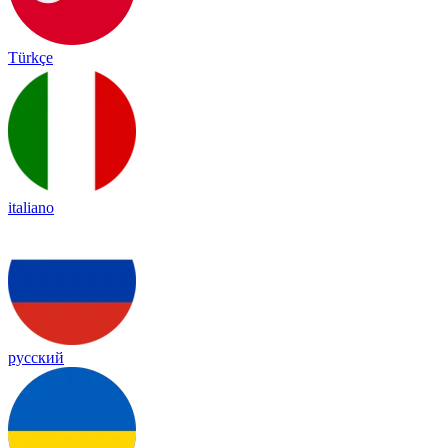
Türkçe
italiano
русский