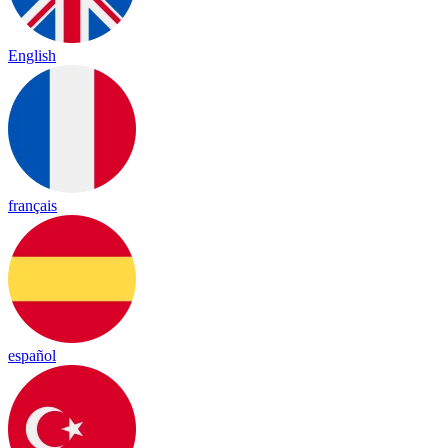
English
français
español