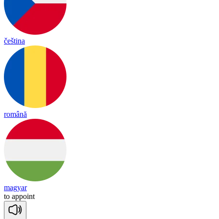
čeština
română
magyar
to
a
ppoint