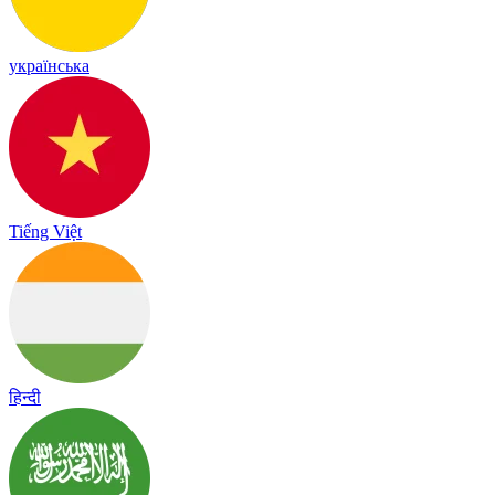
українська
Tiếng Việt
हिन्दी