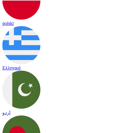
polski
Ελληνικά
اردو