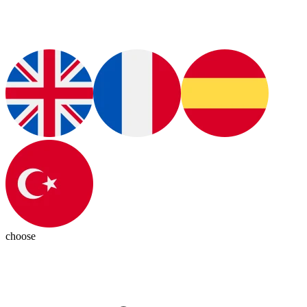
choose