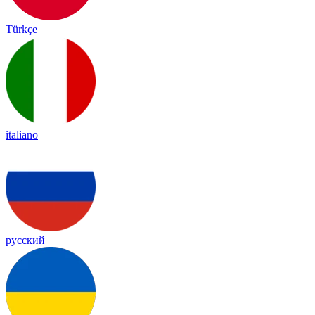
Türkçe
italiano
русский