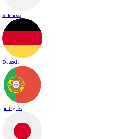
Indonesia
Deutsch
português