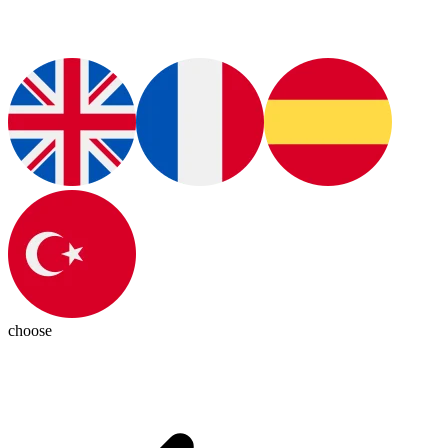
choose