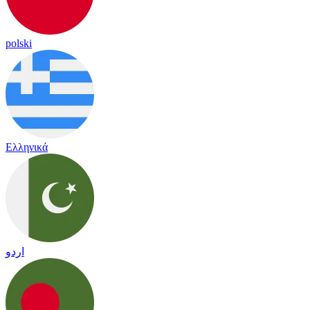
polski
Ελληνικά
اردو