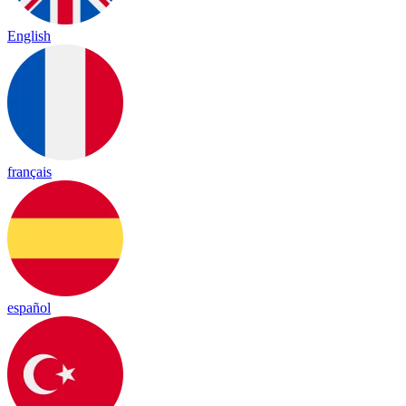
English
français
español