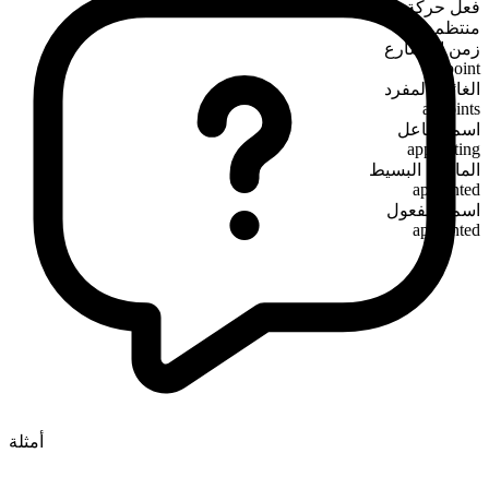
فعل حركة
منتظم
زمن المضارع
appoint
الغائب المفرد
appoints
اسم الفاعل
appointing
الماضي البسيط
appointed
اسم المفعول
appointed
أمثلة