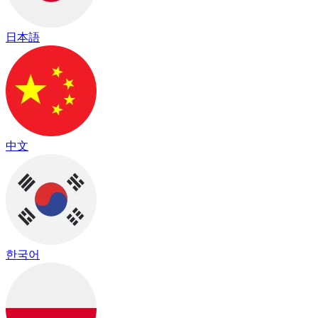
日本語
中文
한국어