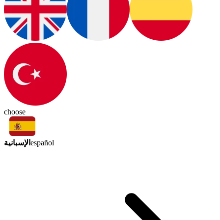
choose
الإسبانية
español