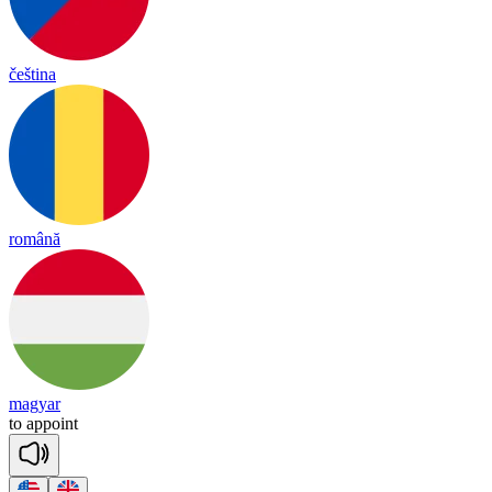
čeština
română
magyar
to
a
ppoint