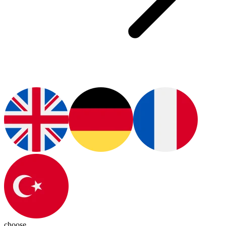
choose