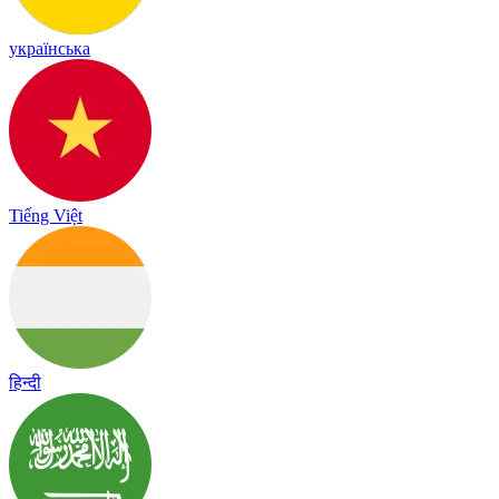
українська
Tiếng Việt
हिन्दी