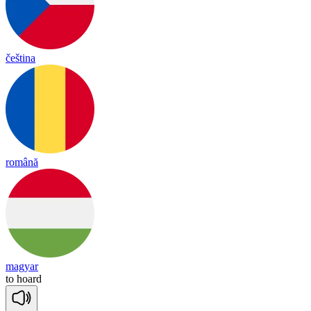
čeština
română
magyar
to
hoard