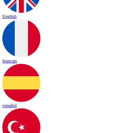
English
français
español