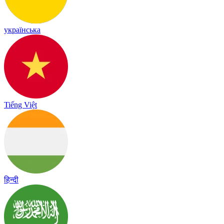
українська
Tiếng Việt
हिन्दी