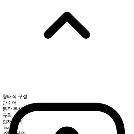
형태적 구성
단순어
동작 동사
규칙
현재 시제
hoard
3인칭 단수