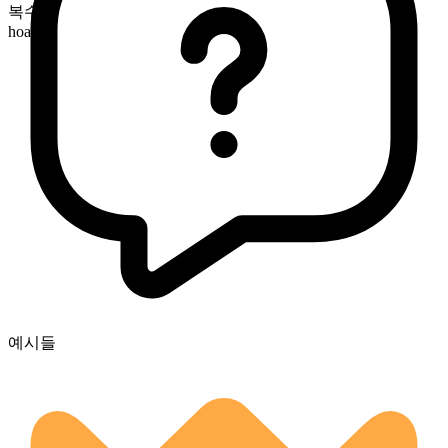
복수형
hoards
예시들