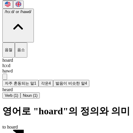
/hɔ:d/
or /hawd/
음절
음소
hoard
hɔ:d
hawd
자주 혼동되는 말
1
각운
4
발음이 비슷한 말
4
heard
Verb
(
1
)
Noun
(
1
)
영어로 "hoard"의 정의와 의미
to hoard