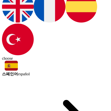
choose
스페인어
español