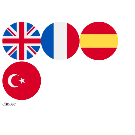
choose