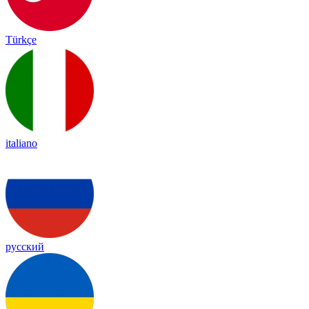
Türkçe
italiano
русский