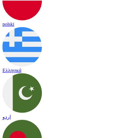
polski
Ελληνικά
اردو