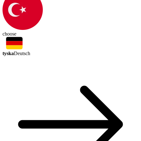
choose
tyska
Deutsch