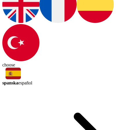
choose
spanska
español