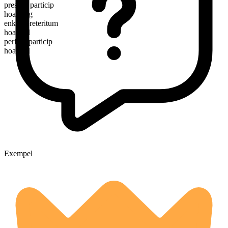
presens particip
hoarding
enkelt preteritum
hoarded
perfekt particip
hoarded
Exempel