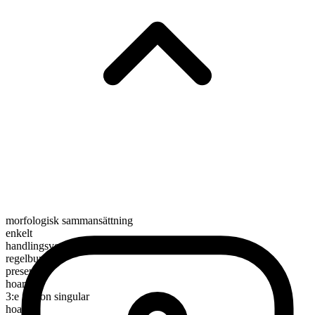
morfologisk sammansättning
enkelt
handlingsverb
regelbundet
presens
hoard
3:e person singular
hoards