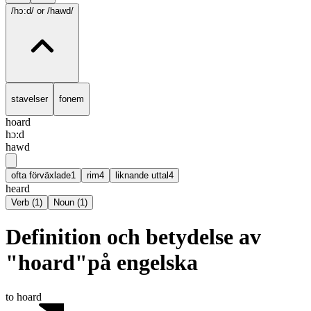
/hɔ:d/
or /hawd/
stavelser
fonem
hoard
hɔ:d
hawd
ofta förväxlade
1
rim
4
liknande uttal
4
heard
Verb
(
1
)
Noun
(
1
)
Definition och betydelse av
"hoard"på engelska
to hoard