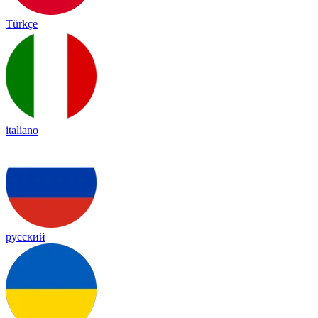
Türkçe
italiano
русский