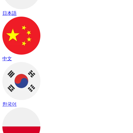
日本語
中文
한국어