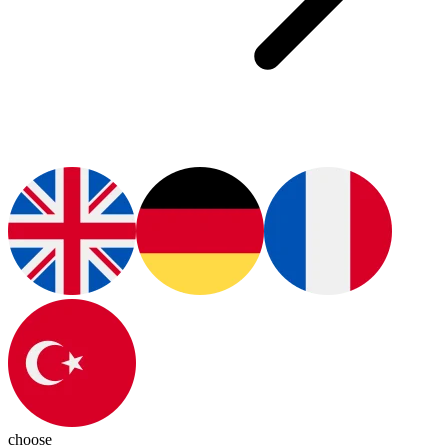
choose