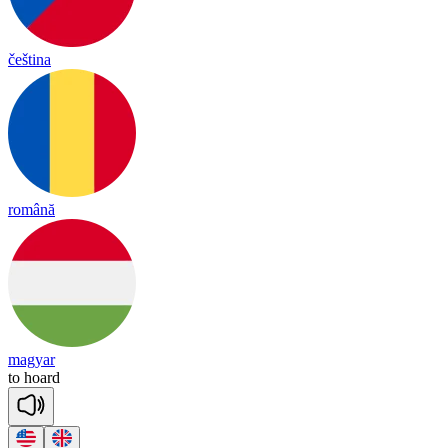
čeština
română
magyar
to
hoard