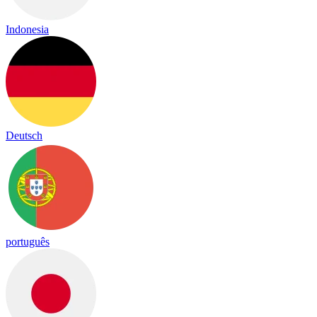
Indonesia
Deutsch
português