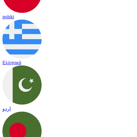
polski
Ελληνικά
اردو