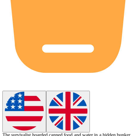
The survivalist
hoarded
canned food and water in a hidden bunker