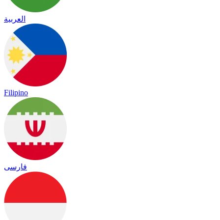
العربية
Filipino
فارسی