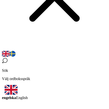
Sök
Välj ordboksspråk
engelska
English