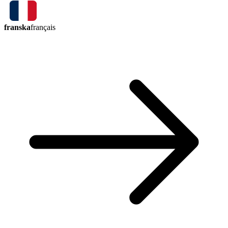
franska
français