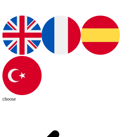
choose