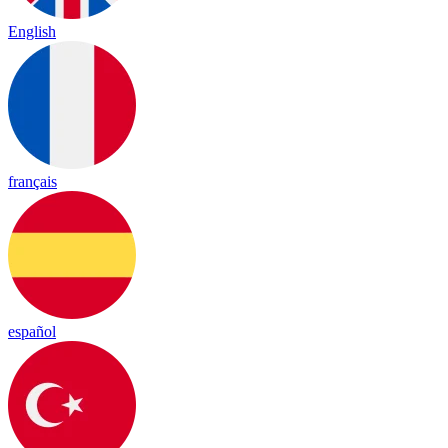
English
français
español