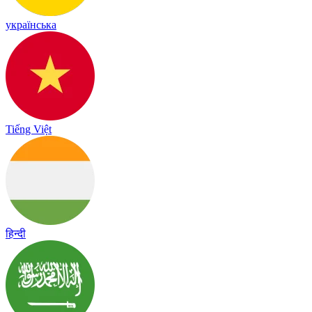
українська
Tiếng Việt
हिन्दी