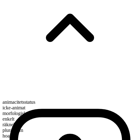
animacitetsstatus
icke-animat
morfologisk sammansättning
enkelt
räknebart
pluralform
hoards