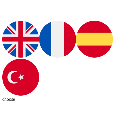
choose