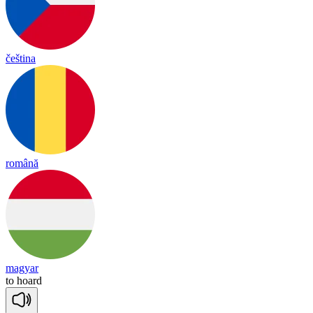
čeština
română
magyar
to
hoard