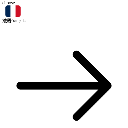
choose
法语
français