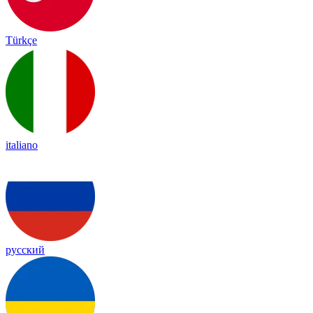
Türkçe
italiano
русский