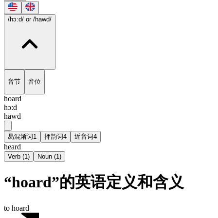
/hɔ:d/
or /hawd/
音节
音位
hoard
hɔ:d
hawd
易混淆词
1
押韵词
4
近音词
4
heard
Verb
(
1
)
Noun
(
1
)
“hoard”的英语定义和含义
to hoard