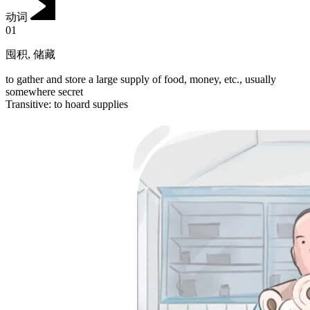
动词
01
囤积
,
储藏
to gather and store a large supply of food, money, etc., usually
somewhere secret
Transitive
:
to hoard
supplies