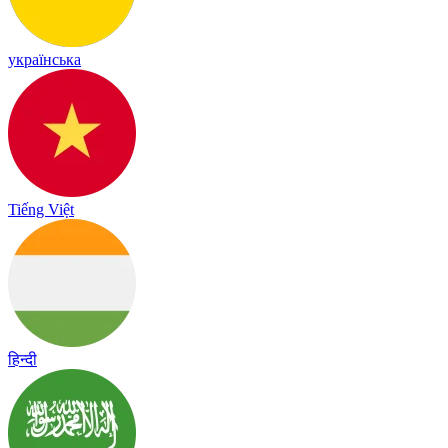
українська
Tiếng Việt
हिन्दी