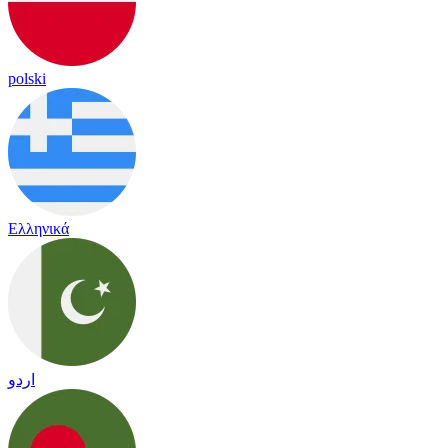
polski
Ελληνικά
اردو