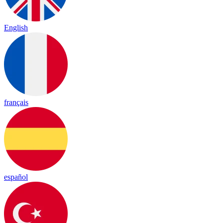
English
français
español