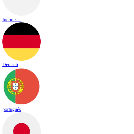
Indonesia
Deutsch
português