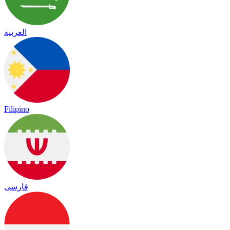
العربية
Filipino
فارسی