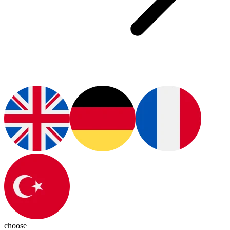
choose