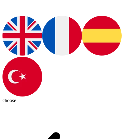
choose