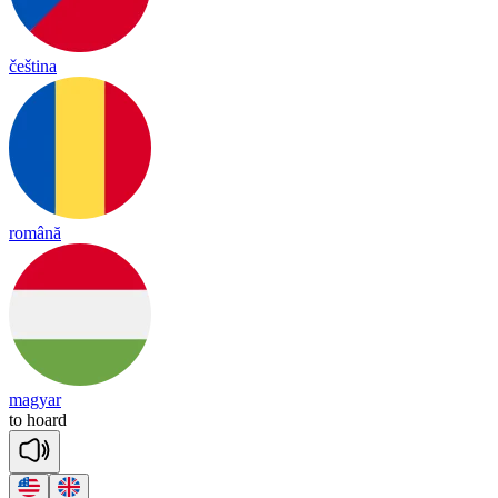
čeština
română
magyar
to
hoard