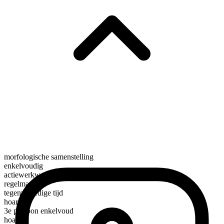
morfologische samenstelling
enkelvoudig
actiewerkwoord
regelmatig
tegenwoordige tijd
hoard
3e persoon enkelvoud
hoards