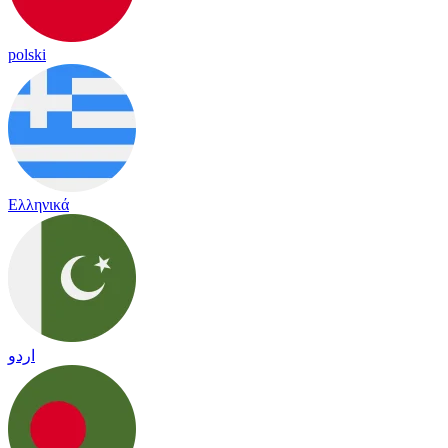
polski
Ελληνικά
اردو