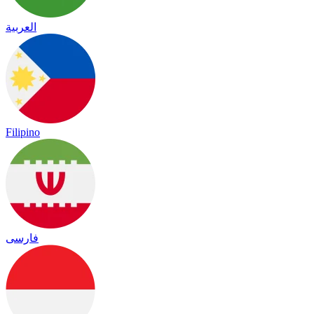
العربية
Filipino
فارسی