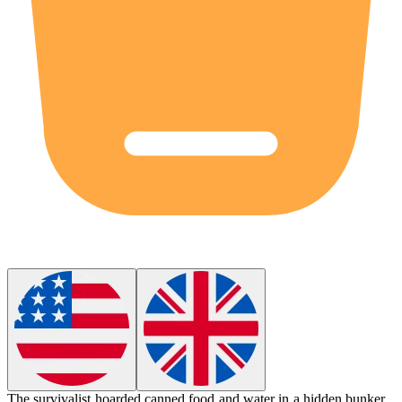
The survivalist
hoarded
canned food and water in a hidden bunker