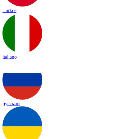
Türkçe
italiano
русский