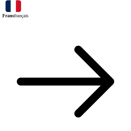
Frans
français