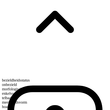
bezieldheidsstatus
onbezield
morfologische samenstelling
enkelvoudig
telbaar
meervoudsvorm
hoards