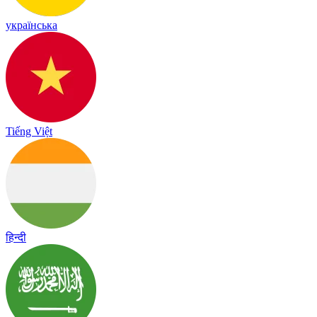
українська
Tiếng Việt
हिन्दी