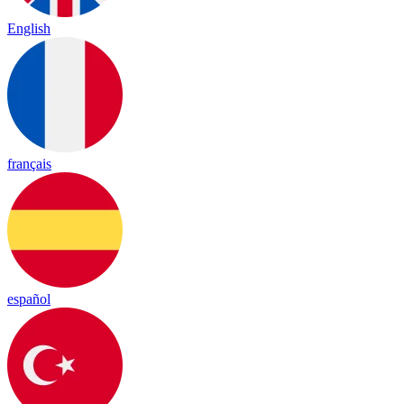
English
français
español