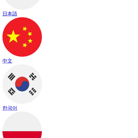
日本語
中文
한국어