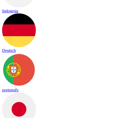
Indonesia
Deutsch
português