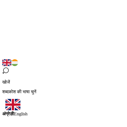
खोजें
शब्दकोश की भाषा चुनें
अंग्रेज़ी
English