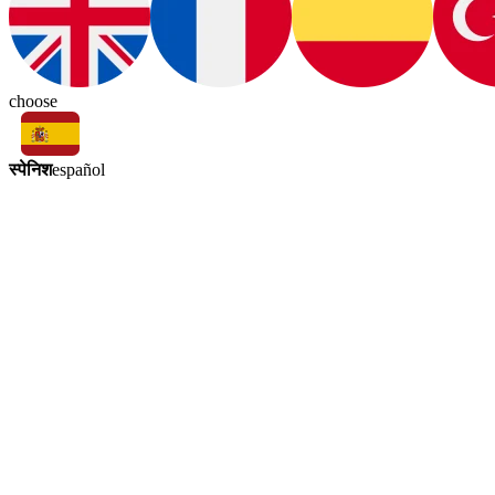
choose
स्पेनिश
español