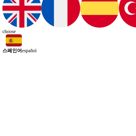
choose
스페인어
español