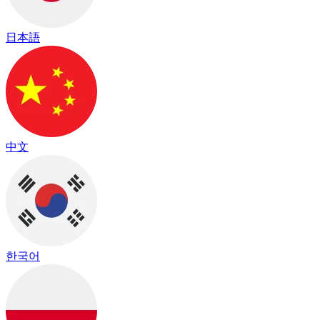
日本語
中文
한국어