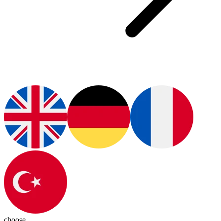
choose