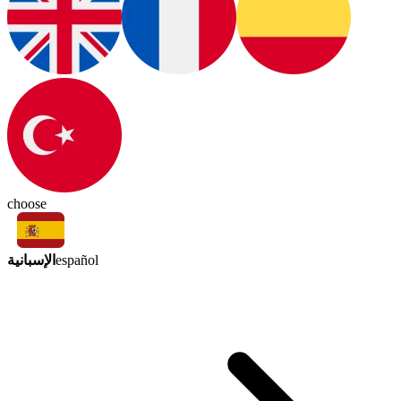
choose
الإسبانية
español