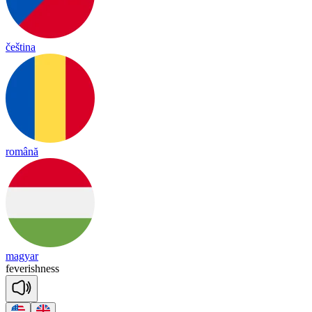
čeština
română
magyar
fe
ve
rish
ness