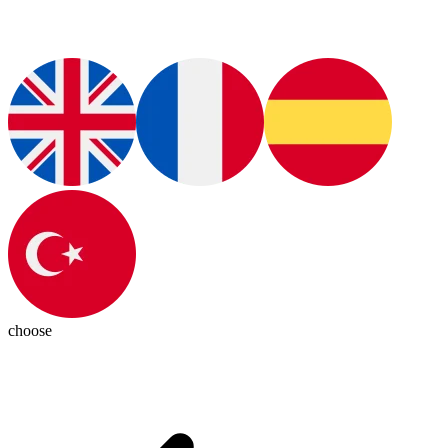
choose