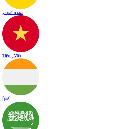
українська
Tiếng Việt
हिन्दी