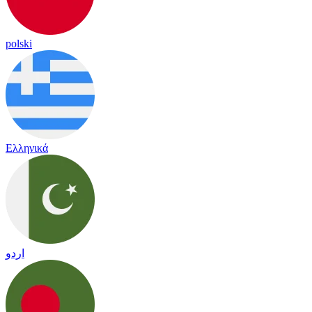
polski
Ελληνικά
اردو