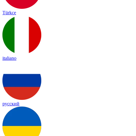
Türkçe
italiano
русский