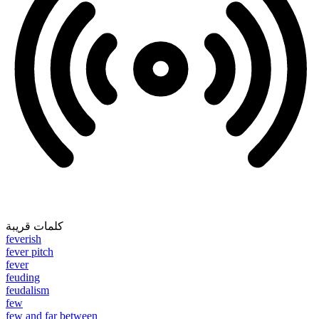
كلمات قريبة
feverish
fever pitch
fever
feuding
feudalism
few
few and far between