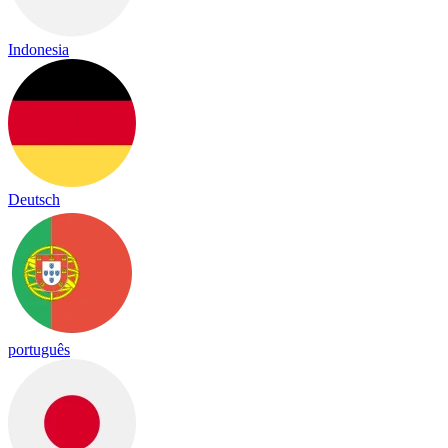
Indonesia
Deutsch
português