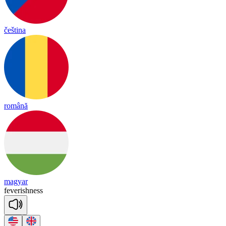
čeština
română
magyar
fe
ve
rish
ness