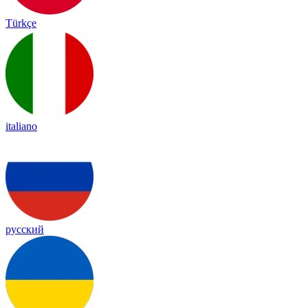
Türkçe
italiano
русский