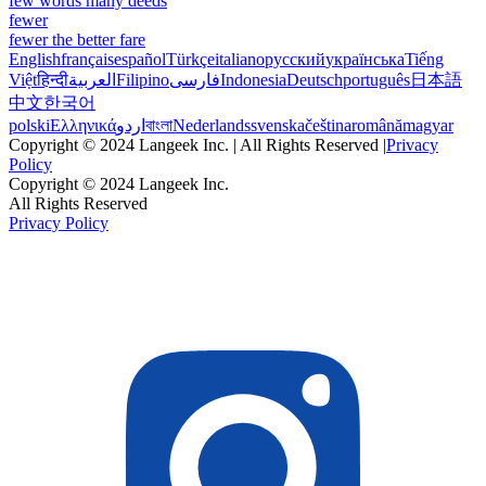
few words many deeds
fewer
fewer the better fare
English
français
español
Türkçe
italiano
русский
українська
Tiếng
Việt
हिन्दी
العربية
Filipino
فارسی
Indonesia
Deutsch
português
日本語
中文
한국어
polski
Ελληνικά
اردو
বাংলা
Nederlands
svenska
čeština
română
magyar
Copyright © 2024 Langeek Inc. | All Rights Reserved |
Privacy
Policy
Copyright © 2024 Langeek Inc.
All Rights Reserved
Privacy Policy