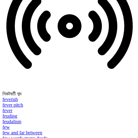
নিকটবর্তী শব্দ
feverish
fever pitch
fever
feuding
feudalism
few
few and far between