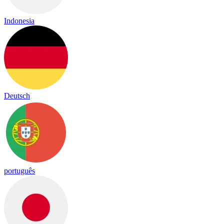
Indonesia
Deutsch
português