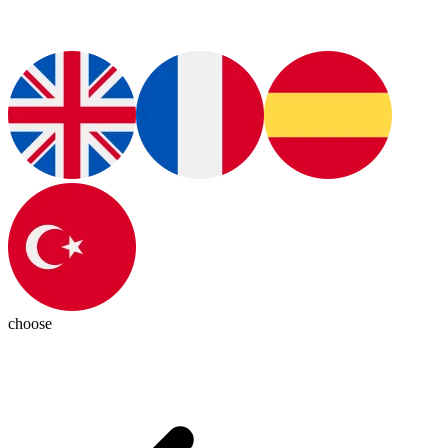
choose