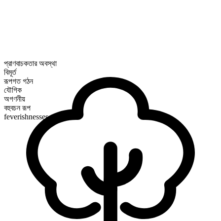
প্রাণবাচকতার অবস্থা
বিমূর্ত
রূপগত গঠন
যৌগিক
অগণনীয়
বহুবচন রূপ
feverishnesses