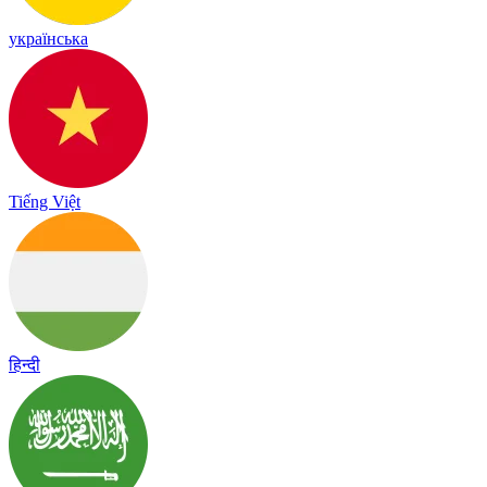
українська
Tiếng Việt
हिन्दी