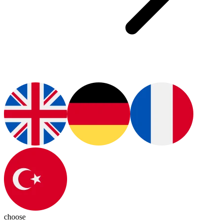
choose