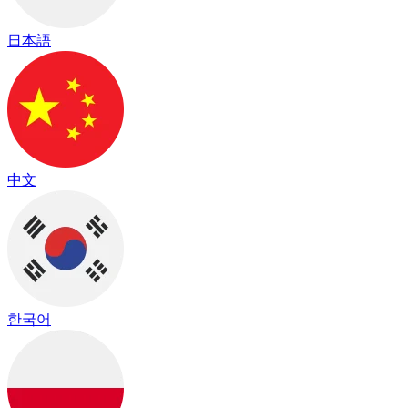
日本語
中文
한국어