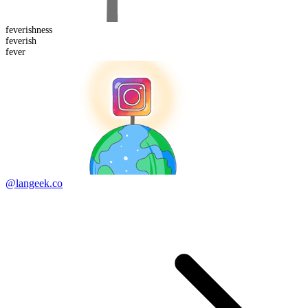
feverish
ness
fever
ish
fever
@langeek.co