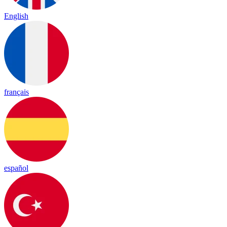
English
français
español