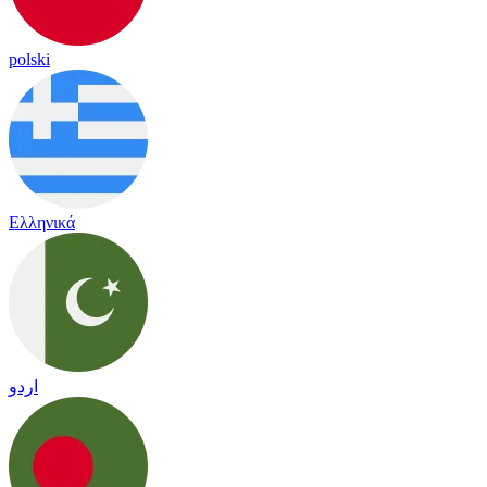
polski
Ελληνικά
اردو