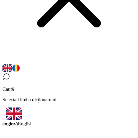
Caută
Selectați limba dicționarului
engleză
English