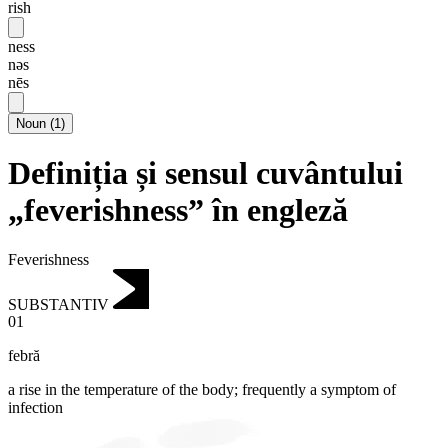
rish
ness
nəs
nēs
Noun
(
1
)
Definiția și sensul cuvântului
„feverishness” în engleză
Feverishness
SUBSTANTIV
01
febră
a rise in the temperature of the body; frequently a symptom of
infection