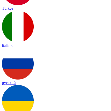
Türkçe
italiano
русский