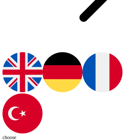
choose