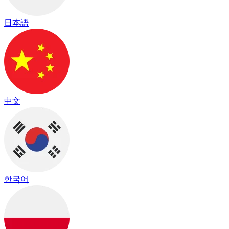
日本語
中文
한국어