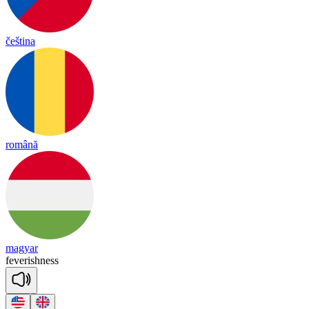
čeština
română
magyar
fe
ve
rish
ness