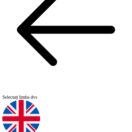
Selectați limba dvs