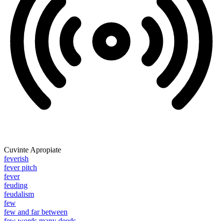
Cuvinte Apropiate
feverish
fever pitch
fever
feuding
feudalism
few
few and far between
few words many deeds