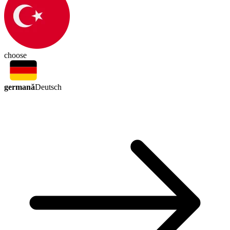
choose
germană
Deutsch