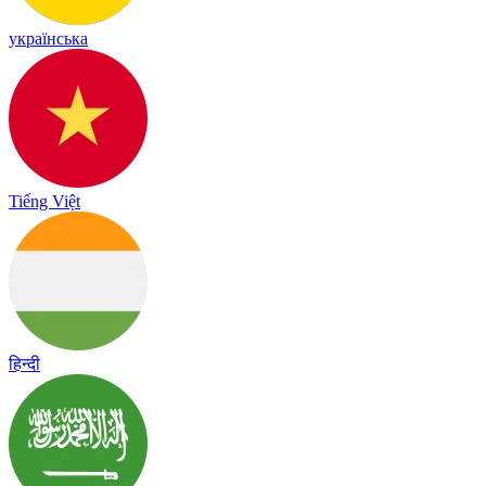
українська
Tiếng Việt
हिन्दी