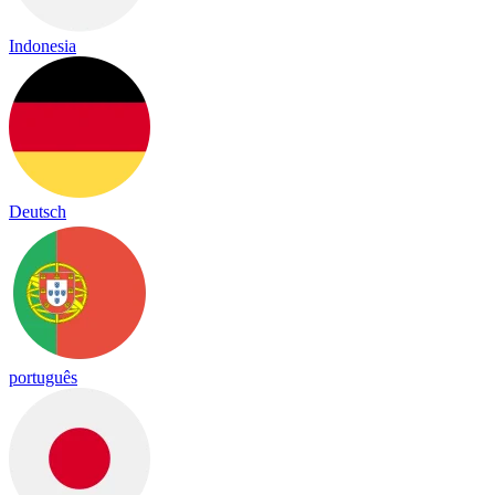
Indonesia
Deutsch
português