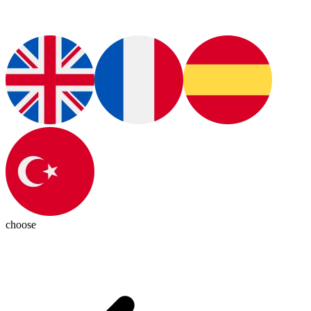
choose