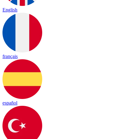
English
français
español