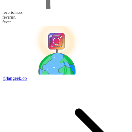
feverish
ness
fever
ish
fever
@langeek.co