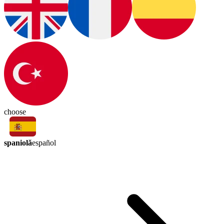
choose
spaniolă
español