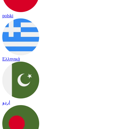
polski
Ελληνικά
اردو