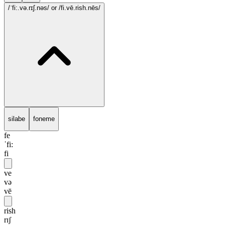
/ˈfi:.və.rɪʃ.nəs/
or /fi.vē.rish.nēs/
silabe
foneme
fe
ˈfi:
fi
ve
və
vē
rish
rɪʃ