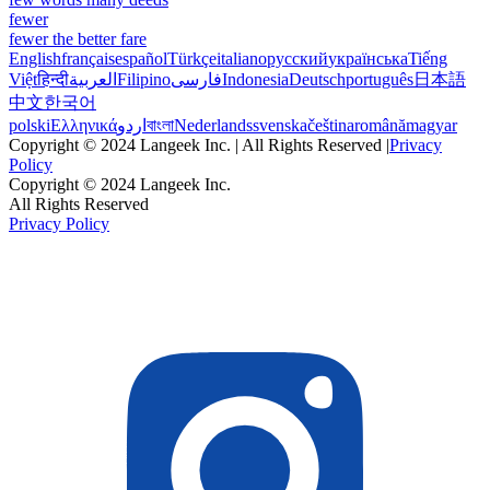
fewer
fewer the better fare
English
français
español
Türkçe
italiano
русский
українська
Tiếng
Việt
हिन्दी
العربية
Filipino
فارسی
Indonesia
Deutsch
português
日本語
中文
한국어
polski
Ελληνικά
اردو
বাংলা
Nederlands
svenska
čeština
română
magyar
Copyright © 2024 Langeek Inc. | All Rights Reserved |
Privacy
Policy
Copyright © 2024 Langeek Inc.
All Rights Reserved
Privacy Policy