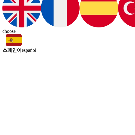
choose
스페인어
español