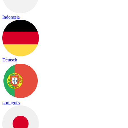
Indonesia
Deutsch
português