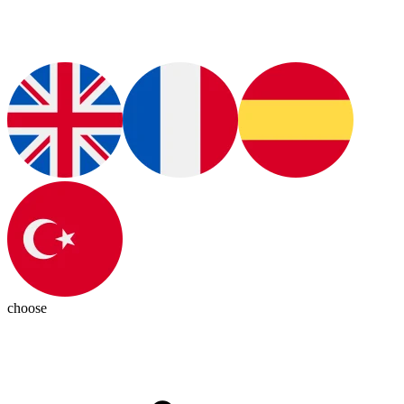
choose