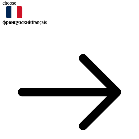
choose
французский
français