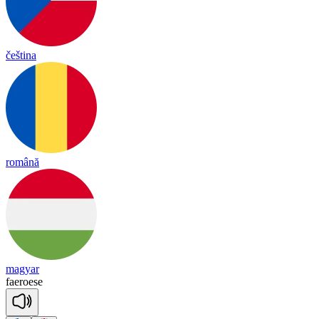
čeština
română
magyar
fae
roese