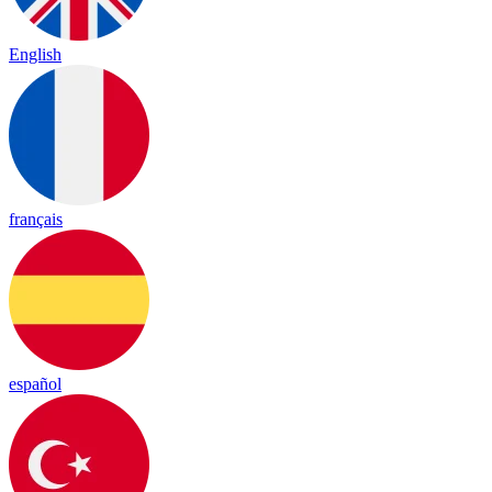
English
français
español