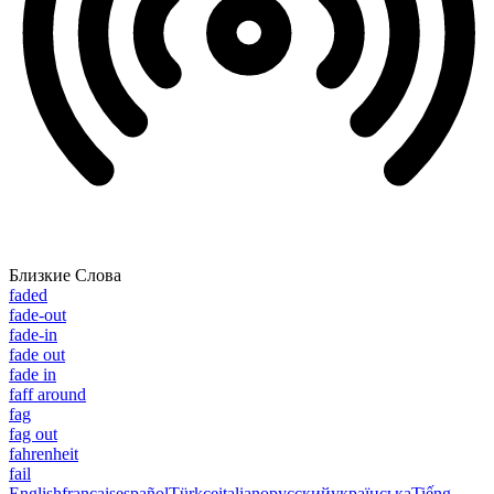
Близкие Слова
faded
fade-out
fade-in
fade out
fade in
faff around
fag
fag out
fahrenheit
fail
English
français
español
Türkçe
italiano
русский
українська
Tiếng