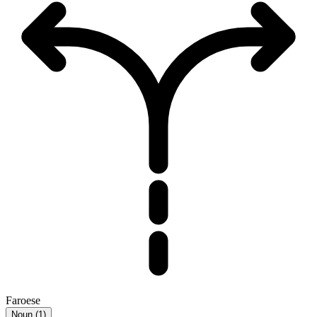
Faroese
Noun
(
1
)