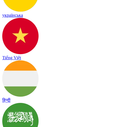
українська
Tiếng Việt
हिन्दी