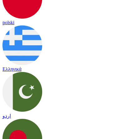
polski
Ελληνικά
اردو