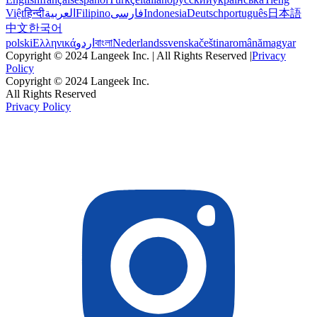
Việt
हिन्दी
العربية
Filipino
فارسی
Indonesia
Deutsch
português
日本語
中文
한국어
polski
Ελληνικά
اردو
বাংলা
Nederlands
svenska
čeština
română
magyar
Copyright © 2024 Langeek Inc. | All Rights Reserved |
Privacy
Policy
Copyright © 2024 Langeek Inc.
All Rights Reserved
Privacy Policy