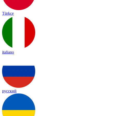
Türkçe
italiano
русский