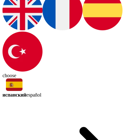
choose
испанский
español