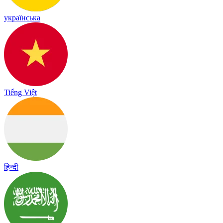
українська
Tiếng Việt
हिन्दी