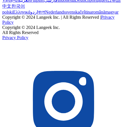
Việt
हिन्दी
العربية
Filipino
فارسی
Indonesia
Deutsch
português
日本語
中文
한국어
polski
Ελληνικά
اردو
বাংলা
Nederlands
svenska
čeština
română
magyar
Copyright © 2024 Langeek Inc. | All Rights Reserved |
Privacy
Policy
Copyright © 2024 Langeek Inc.
All Rights Reserved
Privacy Policy