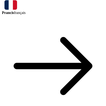
Prancis
français