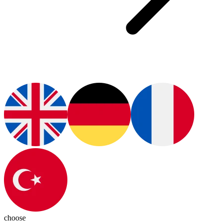
choose