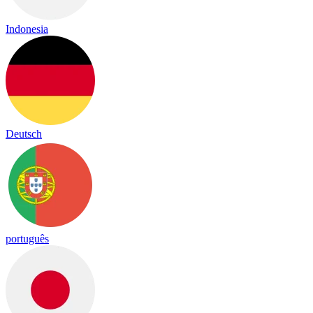
Indonesia
Deutsch
português