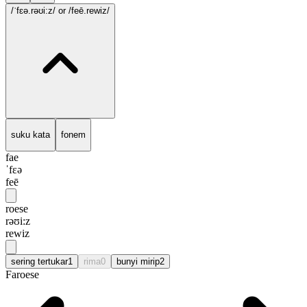
/ˈfɛə.rəʊi:z/
or /feē.rewiz/
suku kata
fonem
fae
ˈfɛə
feē
roese
rəʊi:z
rewiz
sering tertukar
1
rima
0
bunyi mirip
2
Faroese