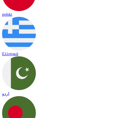
polski
Ελληνικά
اردو