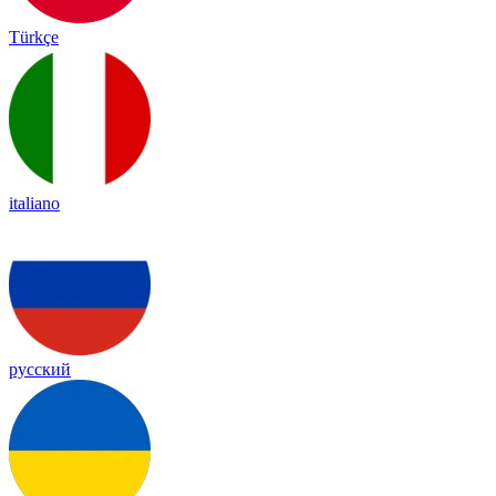
Türkçe
italiano
русский