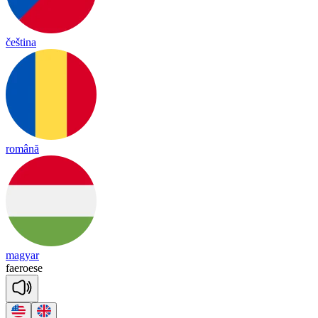
čeština
română
magyar
fae
roese