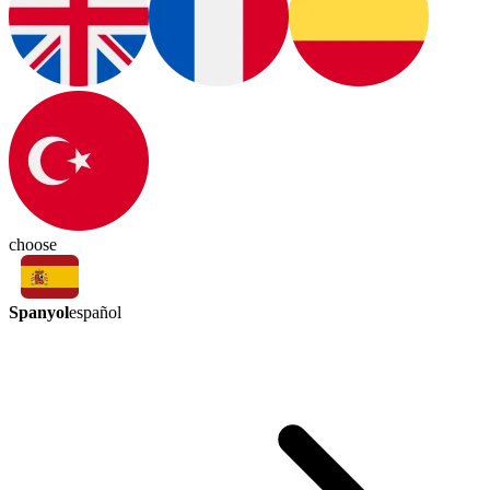
choose
Spanyol
español