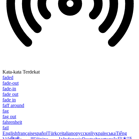
Kata-kata Terdekat
faded
fade-out
fade-in
fade out
fade in
faff around
fag
fag out
fahrenheit
fail
English
français
español
Türkçe
italiano
русский
українська
Tiếng