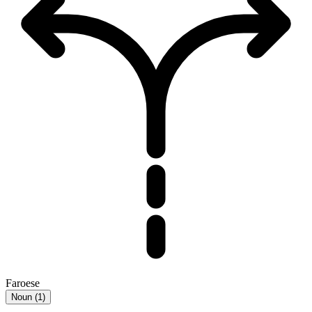
Faroese
Noun
(
1
)