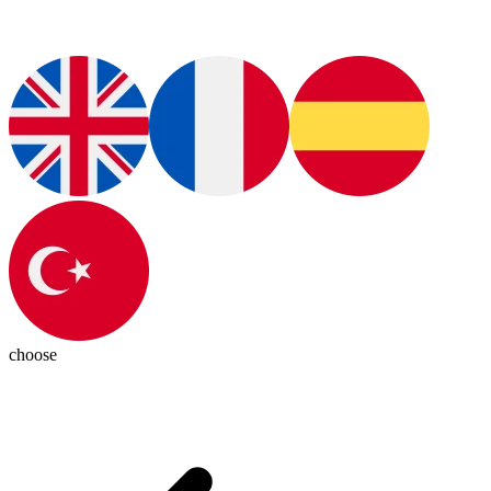
choose