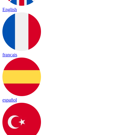
English
français
español