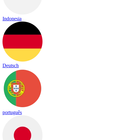
Indonesia
Deutsch
português