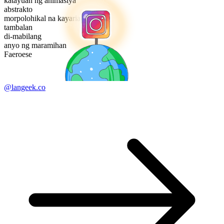
katayuan ng animasiya
abstrakto
morpolohikal na kayarian
tambalan
di-mabilang
anyo ng maramihan
Faeroese
@langeek.co