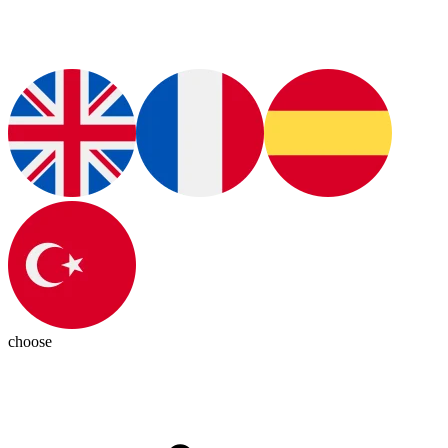
choose