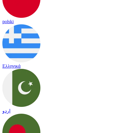
polski
Ελληνικά
اردو