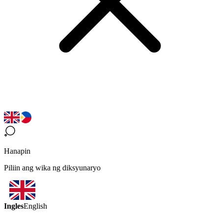
Hanapin
Piliin ang wika ng diksyunaryo
Ingles
English