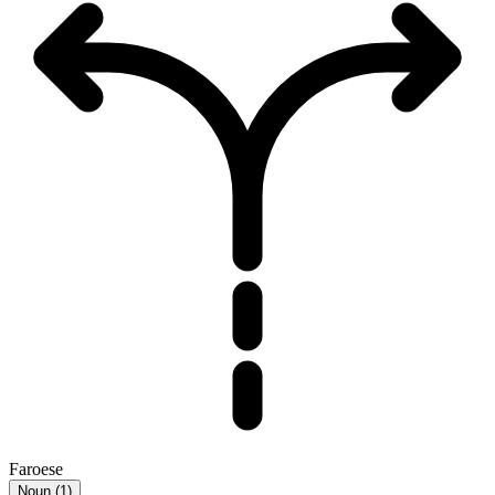
Faroese
Noun
(
1
)