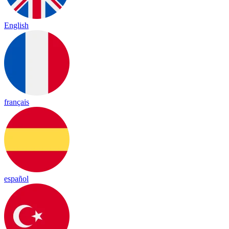
English
français
español