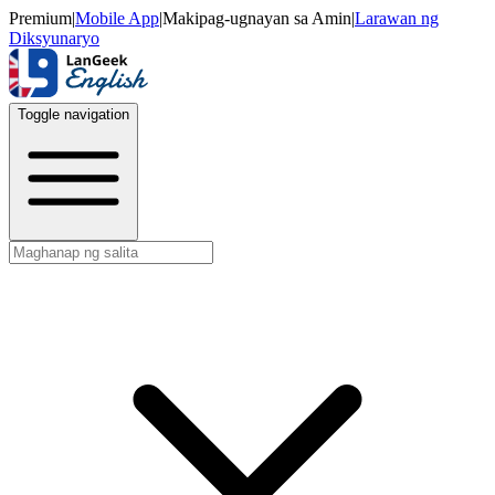
Premium
|
Mobile App
|
Makipag-ugnayan sa Amin
|
Larawan ng
Diksyunaryo
Toggle navigation