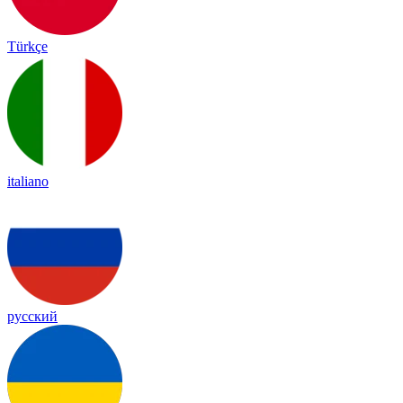
Türkçe
italiano
русский