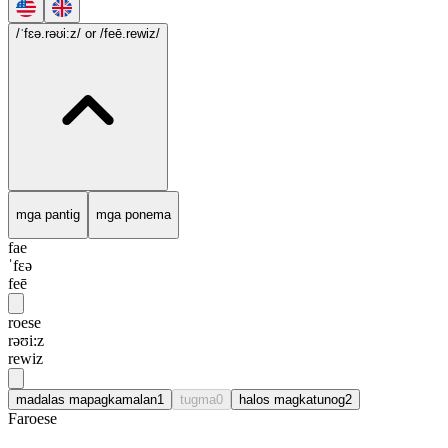
/ˈfɛə.rəʊi:z/
or /feē.rewiz/
mga pantig
mga ponema
fae
ˈfɛə
feē
roese
rəʊi:z
rewiz
madalas mapagkamalan
1
tugma
0
halos magkatunog
2
Faroese