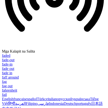
Mga Kalapit na Salita
faded
fade-out
fade-in
fade out
fade in
faff around
fag
fag out
fahrenheit
fail
English
français
español
Türkçe
italiano
русский
українська
Tiếng
Việt
हिन्दी
العربية
Filipino
فارسی
Indonesia
Deutsch
português
日本語