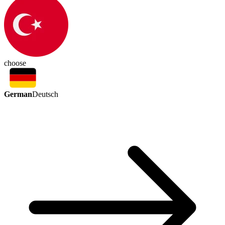
choose
German
Deutsch