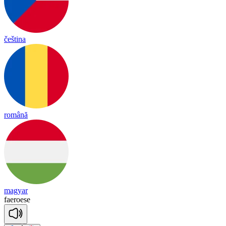
čeština
română
magyar
fae
roese