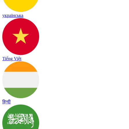
українська
Tiếng Việt
हिन्दी