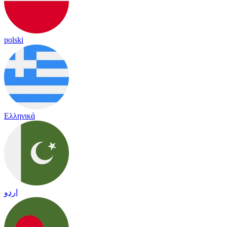
polski
Ελληνικά
اردو