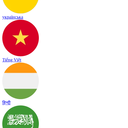
українська
Tiếng Việt
हिन्दी