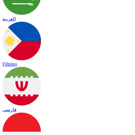
العربية
Filipino
فارسی