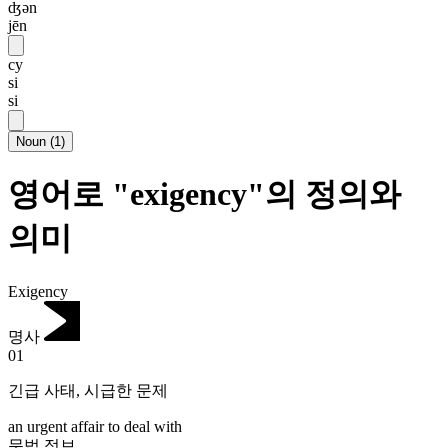
ʤən
jēn
cy
si
si
Noun
(
1
)
영어로 "exigency"의 정의와
의미
Exigency
명사
01
긴급 사태
,
시급한 문제
an urgent affair to deal with
문법 정보