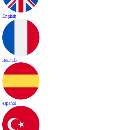
English
français
español