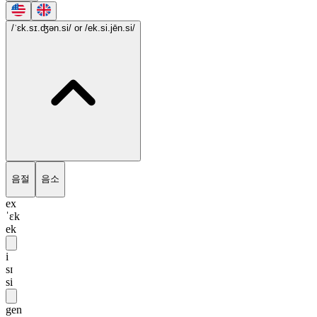
/ˈɛk.sɪ.ʤən.si/
or /ek.si.jēn.si/
음절
음소
ex
ˈɛk
ek
i
sɪ
si
gen