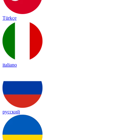
Türkçe
italiano
русский