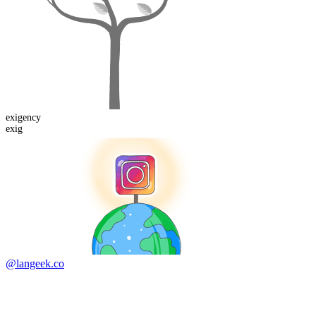
exig
ency
exig
@langeek.co