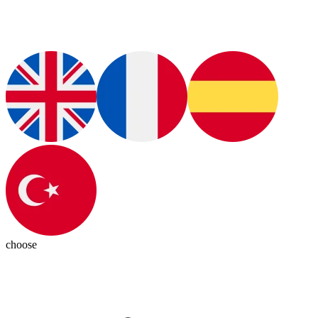
choose