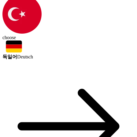
choose
독일어
Deutsch