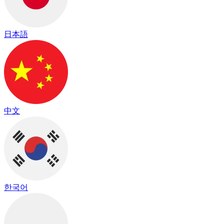
日本語
中文
한국어