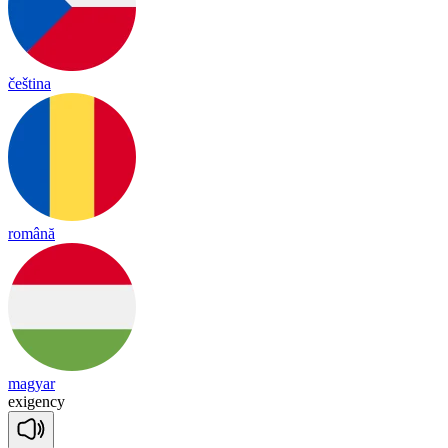
čeština
română
magyar
ex
i
gen
cy