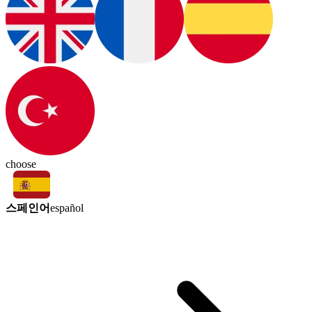
choose
스페인어
español