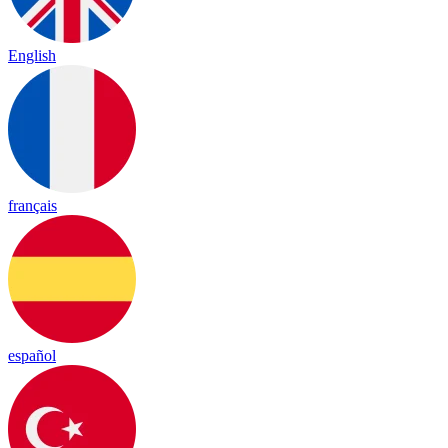
English
français
español