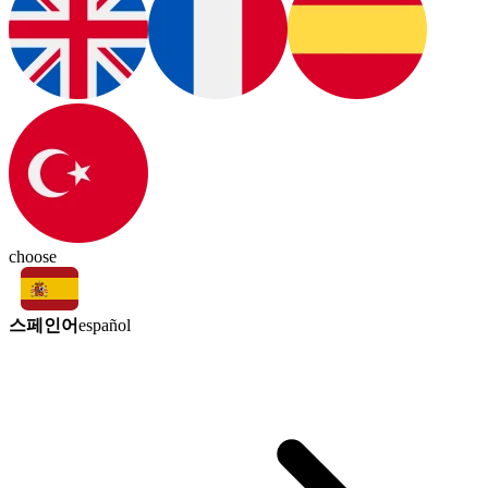
choose
스페인어
español