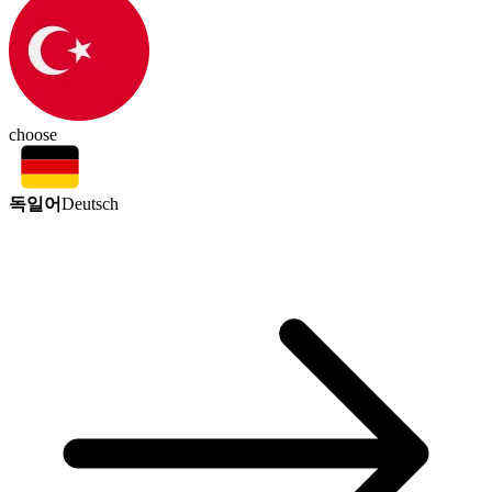
choose
독일어
Deutsch