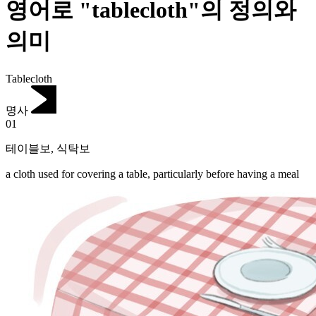
영어로 "tablecloth"의 정의와
의미
Tablecloth
명사
01
테이블보
,
식탁보
a cloth used for covering a table, particularly before having a meal