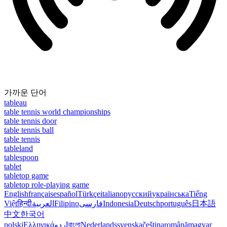
가까운 단어
tableau
table tennis world championships
table tennis door
table tennis ball
table tennis
tableland
tablespoon
tablet
tabletop game
tabletop role-playing game
English
français
español
Türkçe
italiano
русский
українська
Tiếng
Việt
हिन्दी
العربية
Filipino
فارسی
Indonesia
Deutsch
português
日本語
中文
한국어
polski
Ελληνικά
اردو
বাংলা
Nederlands
svenska
čeština
română
magyar