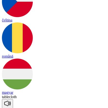
čeština
română
magyar
table
cloth