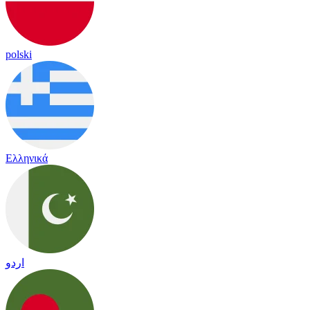
polski
Ελληνικά
اردو