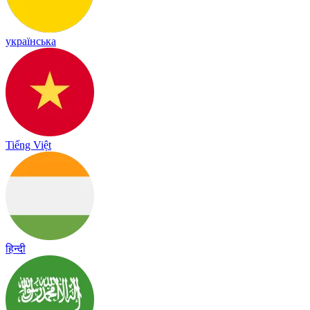
українська
Tiếng Việt
हिन्दी