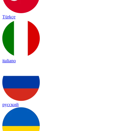
Türkçe
italiano
русский