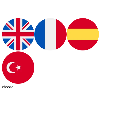
choose