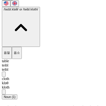
/teɪbl.klɒθ/
or /teibl.kloth/
음절
음소
table
teɪbl
teibl
cloth
klɒθ
kloth
Noun
(
1
)