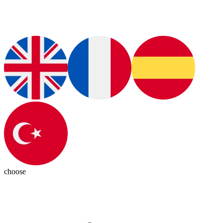
choose