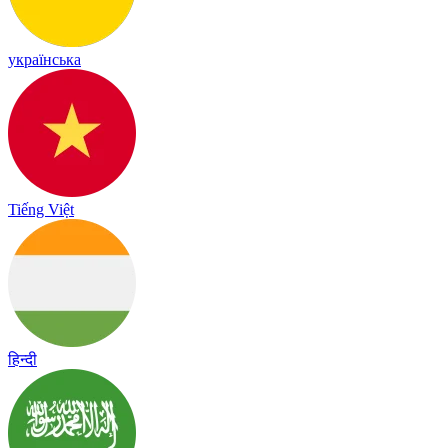
українська
Tiếng Việt
हिन्दी