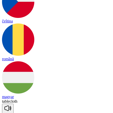
čeština
română
magyar
table
cloth