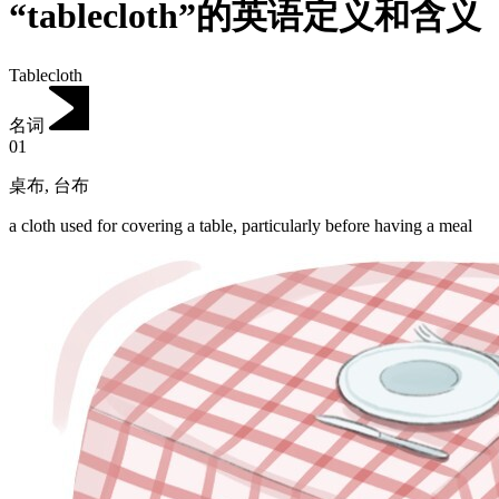
“tablecloth”的英语定义和含义
Tablecloth
名词
01
桌布
,
台布
a cloth used for covering a table, particularly before having a meal