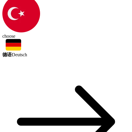
choose
德语
Deutsch