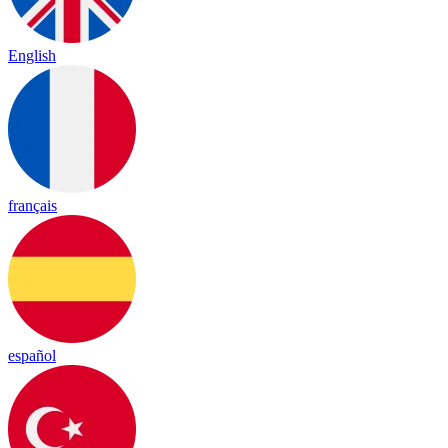
English
français
español