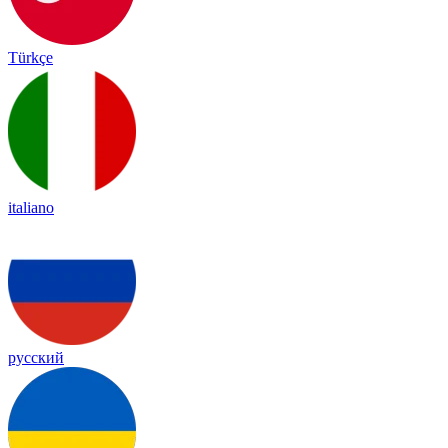
Türkçe
italiano
русский