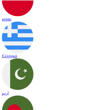
polski
Ελληνικά
اردو