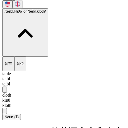
/teɪbl.klɒθ/
or /teibl.kloth/
音节
音位
table
teɪbl
teibl
cloth
klɒθ
kloth
Noun
(
1
)