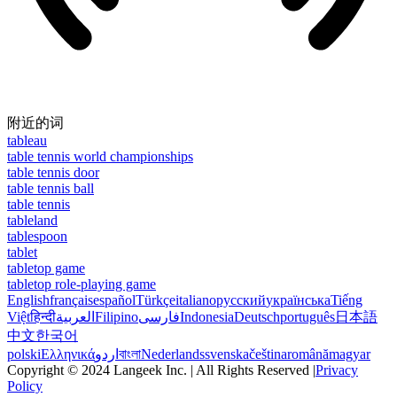
附近的词
tableau
table tennis world championships
table tennis door
table tennis ball
table tennis
tableland
tablespoon
tablet
tabletop game
tabletop role-playing game
English
français
español
Türkçe
italiano
русский
українська
Tiếng
Việt
हिन्दी
العربية
Filipino
فارسی
Indonesia
Deutsch
português
日本語
中文
한국어
polski
Ελληνικά
اردو
বাংলা
Nederlands
svenska
čeština
română
magyar
Copyright © 2024 Langeek Inc. | All Rights Reserved |
Privacy
Policy