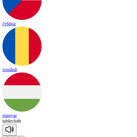
čeština
română
magyar
table
cloth