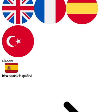
choose
hiszpański
español