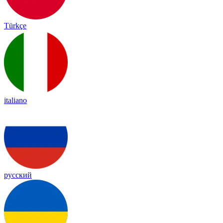
Türkçe
italiano
русский