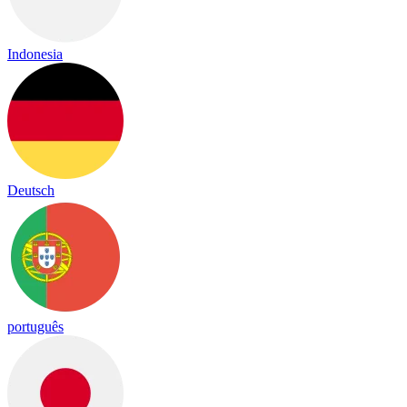
Indonesia
Deutsch
português