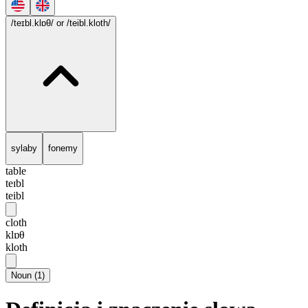
/teɪbl.klɒθ/
or /teibl.kloth/
sylaby
fonemy
table
teɪbl
teibl
cloth
klɒθ
kloth
Noun
(
1
)