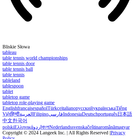
Bliskie Słowa
tableau
table tennis world championships
table tennis door
table tennis ball
table tennis
tableland
tablespoon
tablet
tabletop game
tabletop role-playing game
English
français
español
Türkçe
italiano
русский
українська
Tiếng
Việt
हिन्दी
العربية
Filipino
فارسی
Indonesia
Deutsch
português
日本語
中文
한국어
polski
Ελληνικά
اردو
বাংলা
Nederlands
svenska
čeština
română
magyar
Copyright © 2024 Langeek Inc. | All Rights Reserved |
Privacy
Policy