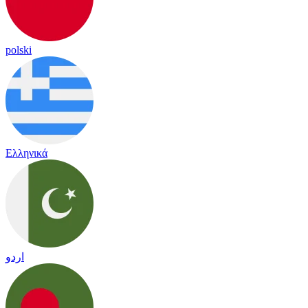
polski
Ελληνικά
اردو