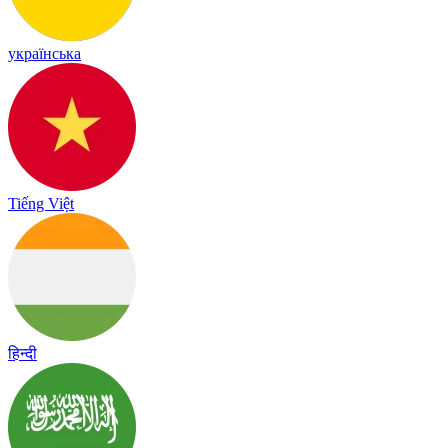
українська
Tiếng Việt
हिन्दी