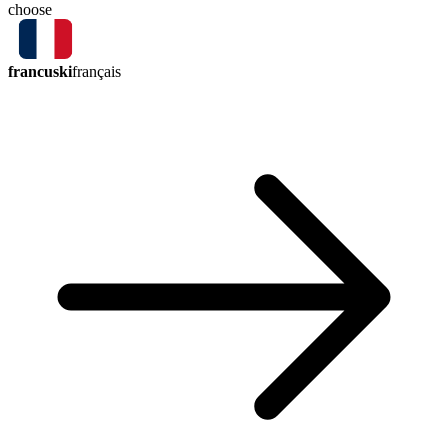
choose
francuski
français