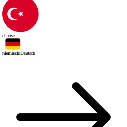
choose
niemiecki
Deutsch