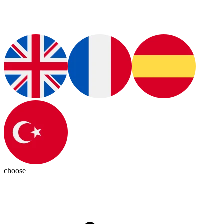
choose