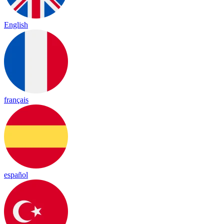
English
français
español