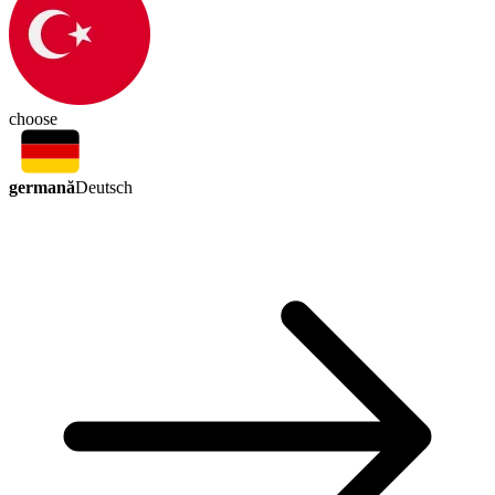
choose
germană
Deutsch