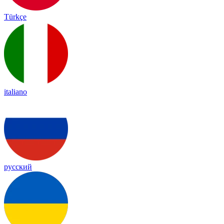
Türkçe
italiano
русский