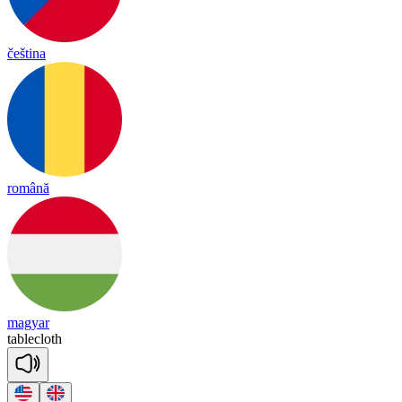
čeština
română
magyar
table
cloth