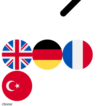
choose