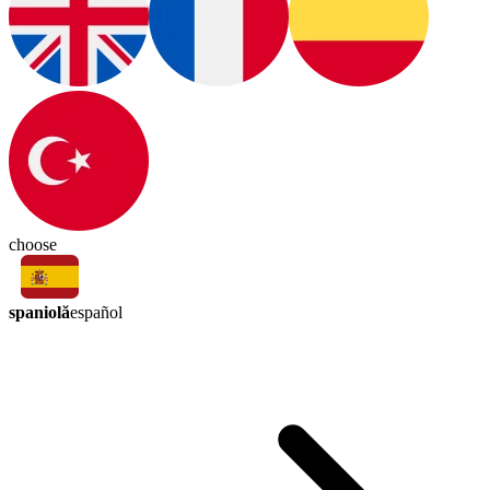
choose
spaniolă
español