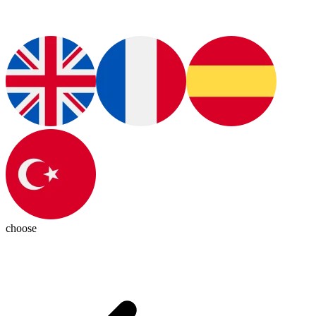
choose