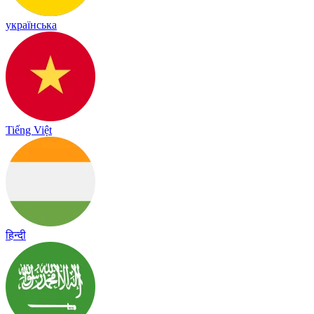
українська
Tiếng Việt
हिन्दी