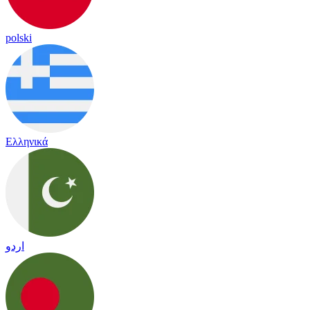
polski
Ελληνικά
اردو