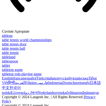
Cuvinte Apropiate
tableau
table tennis world championships
table tennis door
table tennis ball
table tennis
tableland
tablespoon
tablet
tabletop game
tabletop role-playing game
English
français
español
Türkçe
italiano
русский
українська
Tiếng
Việt
हिन्दी
العربية
Filipino
فارسی
Indonesia
Deutsch
português
日本語
中文
한국어
polski
Ελληνικά
اردو
বাংলা
Nederlands
svenska
čeština
română
magyar
Copyright © 2024 Langeek Inc. | All Rights Reserved |
Privacy
Policy
Copyright © 2024 Langeek Inc.