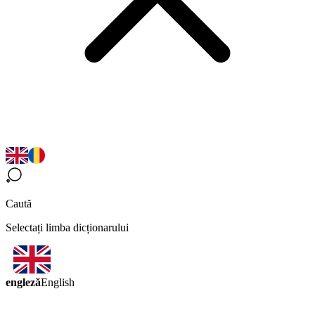
Caută
Selectați limba dicționarului
engleză
English