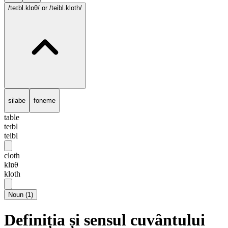
/teɪbl.klɒθ/
or /teibl.kloth/
silabe
foneme
table
teɪbl
teibl
cloth
klɒθ
kloth
Noun
(
1
)
Definiția și sensul cuvântului