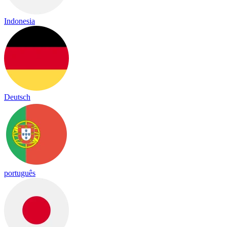
Indonesia
Deutsch
português