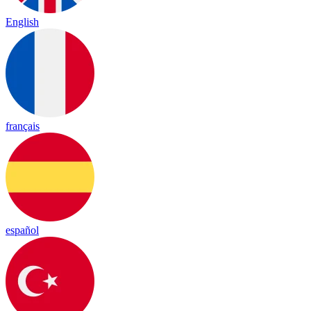
English
français
español