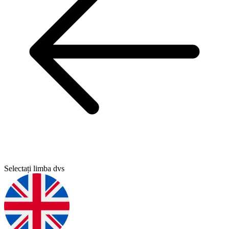
Selectați limba dvs