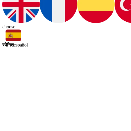
choose
स्पेनिश
español