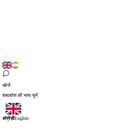
खोजें
शब्दकोश की भाषा चुनें
अंग्रेज़ी
English