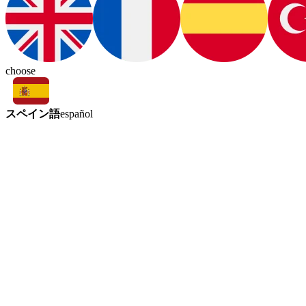
choose
スペイン語
español