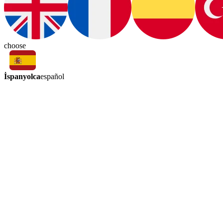
choose
İspanyolca
español