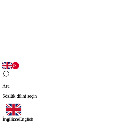
Ara
Sözlük dilini seçin
İngilizce
English