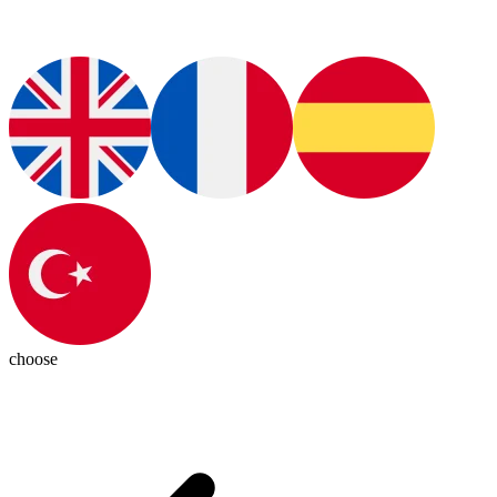
choose