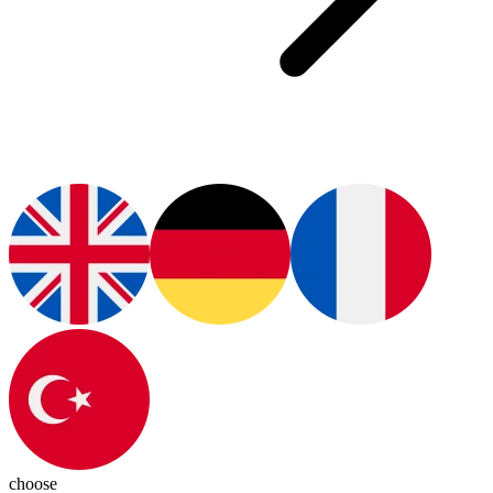
choose