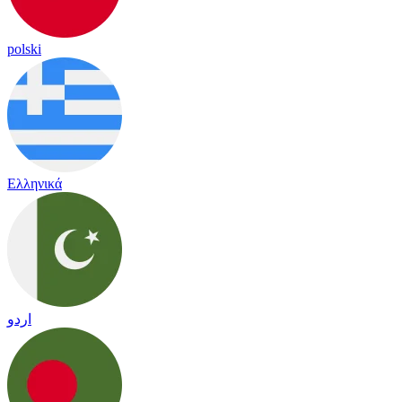
polski
Ελληνικά
اردو