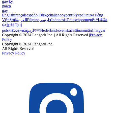
gawky
gawp
gay
English
français
español
Türkçe
italiano
русский
українська
Tiếng
Việt
हिन्दी
العربية
Filipino
فارسی
Indonesia
Deutsch
português
日本語
中文
한국어
polski
Ελληνικά
اردو
বাংলা
Nederlands
svenska
čeština
română
magyar
Copyright © 2024 Langeek Inc. | All Rights Reserved |
Privacy
Policy
Copyright © 2024 Langeek Inc.
All Rights Reserved
Privacy Policy