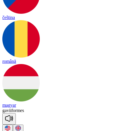
čeština
română
magyar
ga
vii
formes