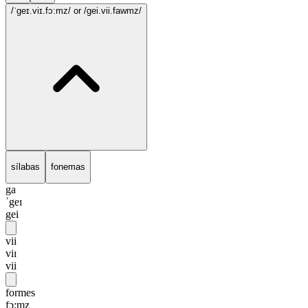
/ˈgeɪ.viɪ.fɔ:mz/
or /gei.vii.fawmz/
sílabas
fonemas
ga
ˈgeɪ
gei
vii
viɪ
vii
formes
fɔ:mz