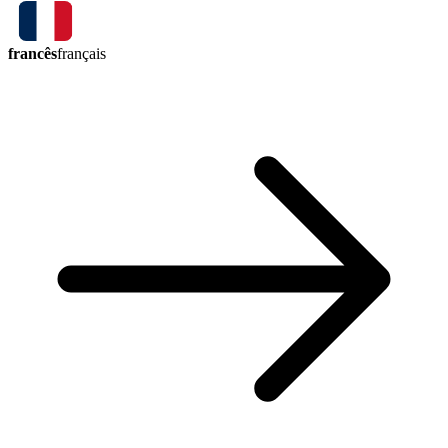
francês
français