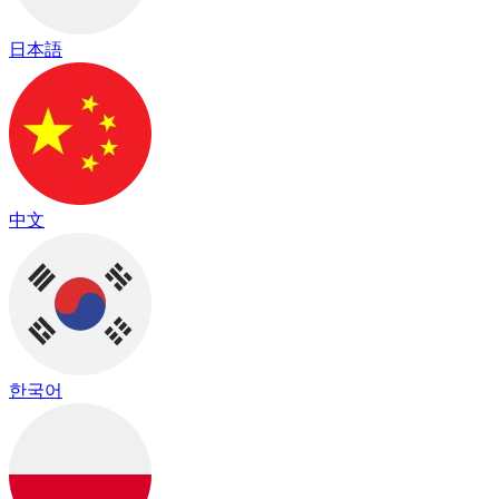
日本語
中文
한국어