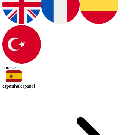
choose
espanhol
español