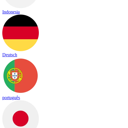
Indonesia
Deutsch
português