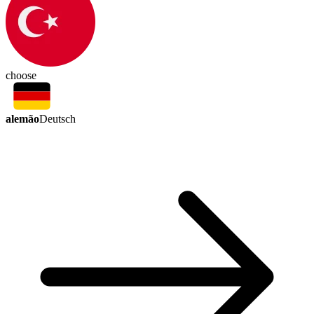
choose
alemão
Deutsch