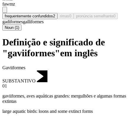
fawmz
frequentemente confundidos
2
rimas
0
pronúncia semelhante
0
gadiformes
galliformes
Noun
(
1
)
Definição e significado de
"gaviiformes"em inglês
Gaviiformes
SUBSTANTIVO
01
gaviiformes
,
aves aquáticas grandes: mergulhões e algumas formas
extintas
large aquatic birds: loons and some extinct forms