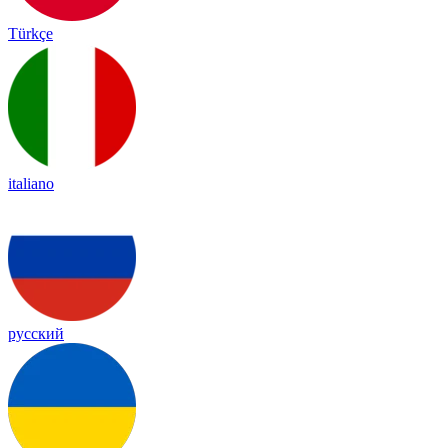
Türkçe
italiano
русский