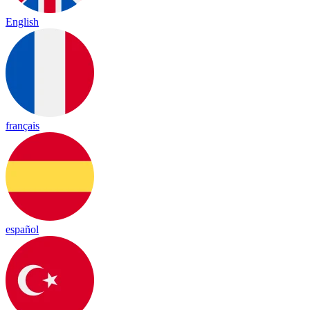
English
français
español