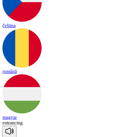
čeština
română
magyar
ent
ran
cing