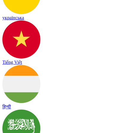
українська
Tiếng Việt
हिन्दी