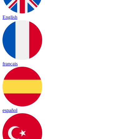
English
français
español