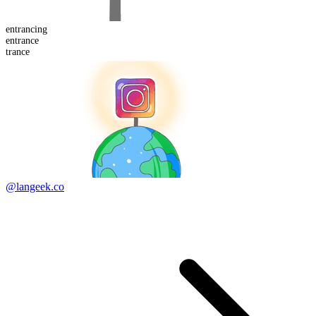
entrancing
en
trance
trance
@langeek.co