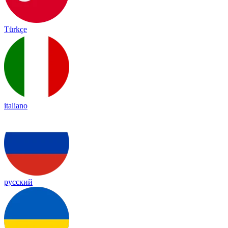
Türkçe
italiano
русский