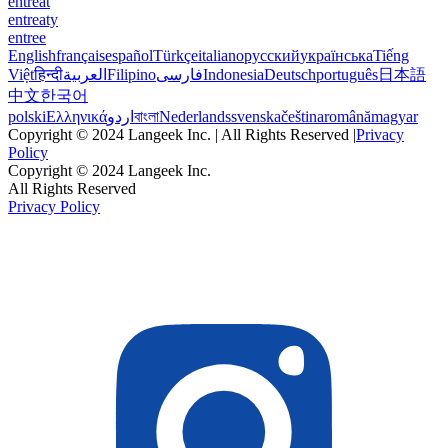
entreat
entreaty
entree
English
français
español
Türkçe
italiano
русский
українська
Tiếng
Việt
हिन्दी
العربية
Filipino
فارسی
Indonesia
Deutsch
português
日本語
中文
한국어
polski
Ελληνικά
اردو
বাংলা
Nederlands
svenska
čeština
română
magyar
Copyright © 2024 Langeek Inc. | All Rights Reserved |
Privacy
Policy
Copyright © 2024 Langeek Inc.
All Rights Reserved
Privacy Policy