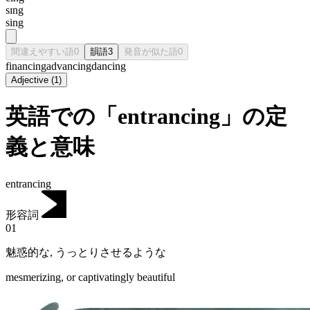
sɪng
sing
間違えやすい語
0
韻語
3
発音が似た語
0
financing
advancing
dancing
Adjective
(
1
)
英語での「entrancing」の定
義と意味
entrancing
形容詞
01
魅惑的な
,
うっとりさせるような
mesmerizing, or captivatingly beautiful