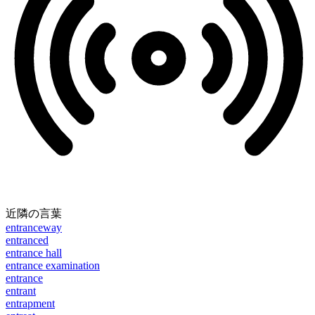
近隣の言葉
entranceway
entranced
entrance hall
entrance examination
entrance
entrant
entrapment