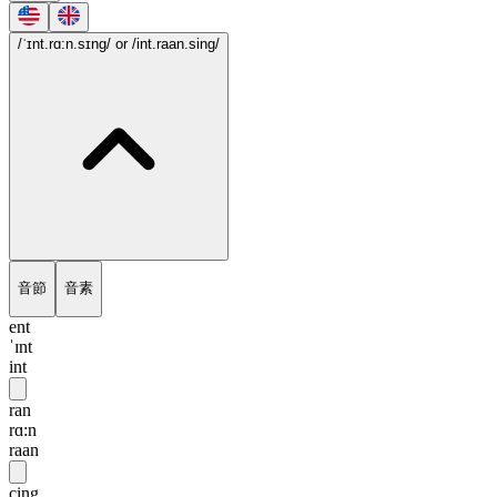
/ˈɪnt.rɑ:n.sɪng/
or /int.raan.sing/
音節
音素
ent
ˈɪnt
int
ran
rɑ:n
raan
cing