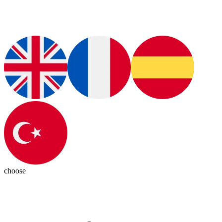
choose