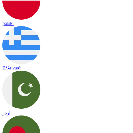
polski
Ελληνικά
اردو