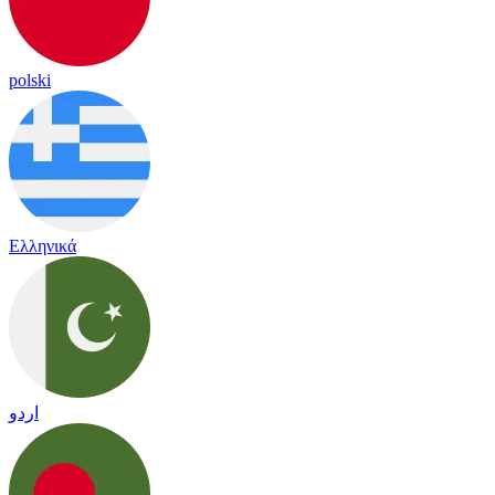
polski
Ελληνικά
اردو