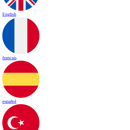
English
français
español