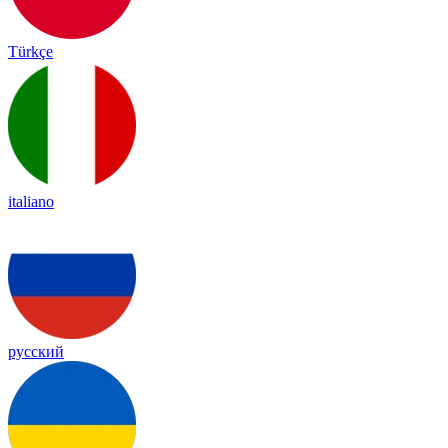
Türkçe
italiano
русский