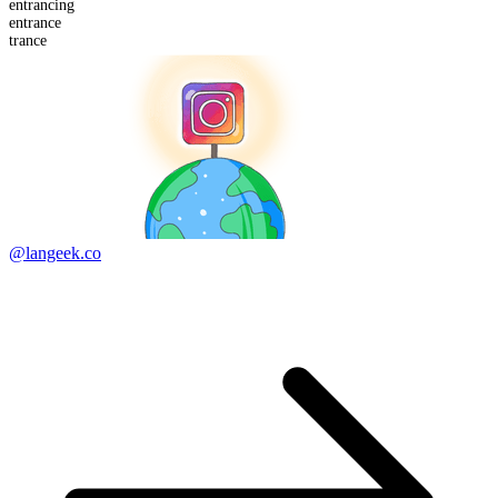
entrancing
en
trance
trance
@langeek.co