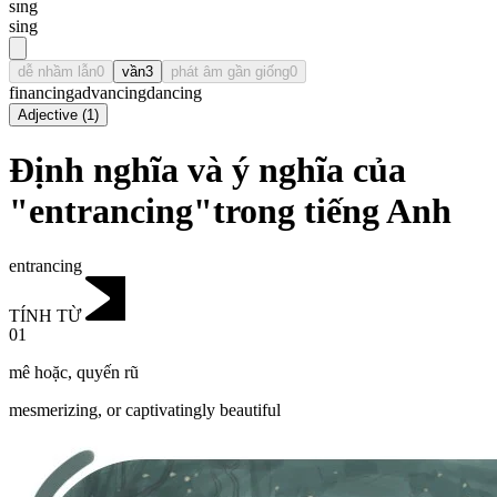
sɪng
sing
dễ nhầm lẫn
0
vần
3
phát âm gần giống
0
financing
advancing
dancing
Adjective
(
1
)
Định nghĩa và ý nghĩa của
"entrancing"trong tiếng Anh
entrancing
TÍNH TỪ
01
mê hoặc
,
quyến rũ
mesmerizing, or captivatingly beautiful