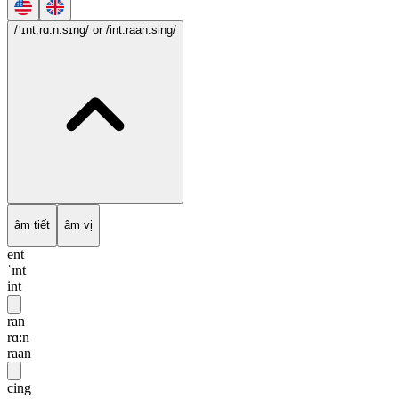
/ˈɪnt.rɑ:n.sɪng/
or /int.raan.sing/
âm tiết
âm vị
ent
ˈɪnt
int
ran
rɑ:n
raan
cing