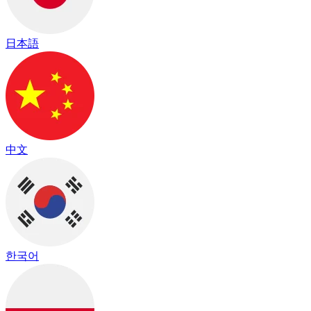
日本語
中文
한국어