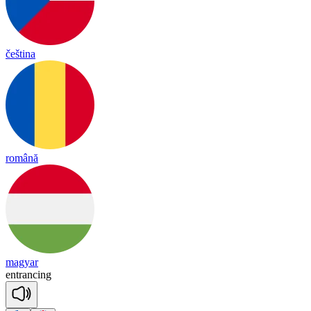
čeština
română
magyar
ent
ran
cing