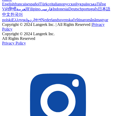
English
français
español
Türkçe
italiano
русский
українська
Tiếng
Việt
हिन्दी
العربية
Filipino
فارسی
Indonesia
Deutsch
português
日本語
中文
한국어
polski
Ελληνικά
اردو
বাংলা
Nederlands
svenska
čeština
română
magyar
Copyright © 2024 Langeek Inc. | All Rights Reserved |
Privacy
Policy
Copyright © 2024 Langeek Inc.
All Rights Reserved
Privacy Policy