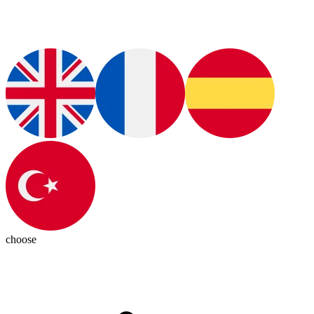
choose