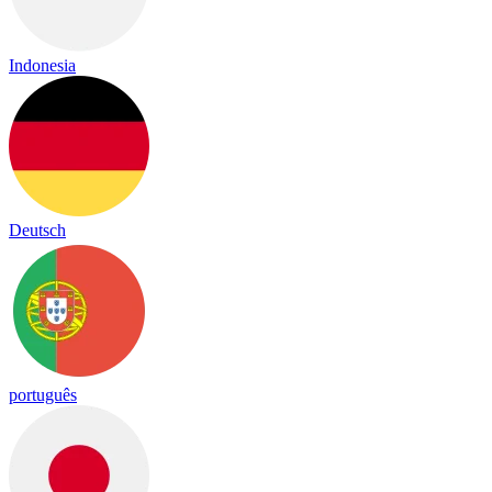
Indonesia
Deutsch
português