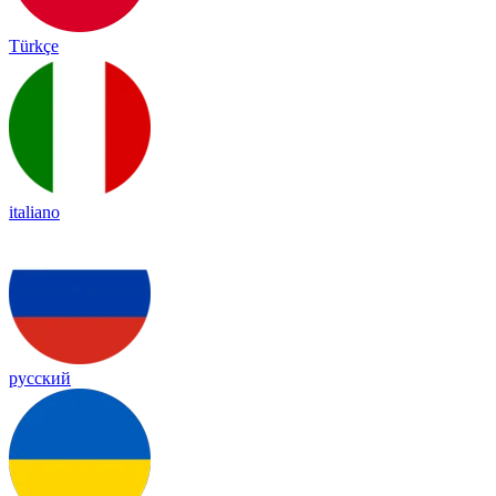
Türkçe
italiano
русский