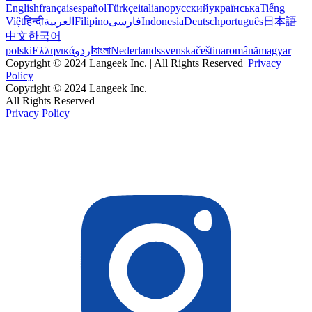
English
français
español
Türkçe
italiano
русский
українська
Tiếng
Việt
हिन्दी
العربية
Filipino
فارسی
Indonesia
Deutsch
português
日本語
中文
한국어
polski
Ελληνικά
اردو
বাংলা
Nederlands
svenska
čeština
română
magyar
Copyright © 2024 Langeek Inc. | All Rights Reserved |
Privacy
Policy
Copyright © 2024 Langeek Inc.
All Rights Reserved
Privacy Policy