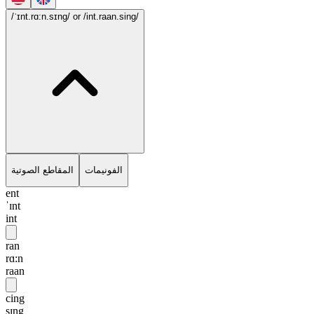
/ˈɪnt.rɑ:n.sɪng/
or /int.raan.sing/
الفونيمات
المقاطع الصوتية
ent
ˈɪnt
int
ran
rɑ:n
raan
cing
sɪng