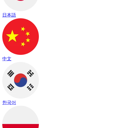
日本語
中文
한국어