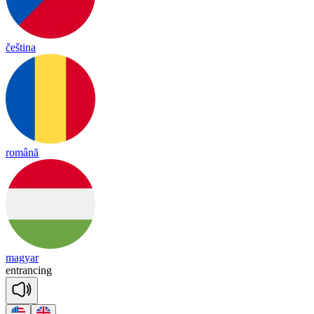
čeština
română
magyar
ent
ran
cing