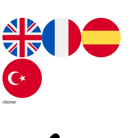
choose