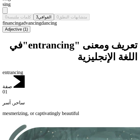
sing
0
كلمات ملتبسة
3
القوافي
0
متشابهات النطق
financing
advancing
dancing
Adjective
(
1
)
تعريف ومعنى "entrancing"في
اللغة الإنجليزية
entrancing
صفة
01
آسر
,
ساحر
mesmerizing, or captivatingly beautiful