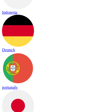
Indonesia
Deutsch
português