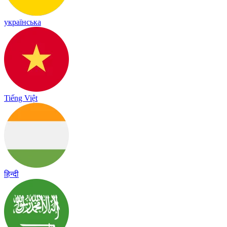
українська
Tiếng Việt
हिन्दी