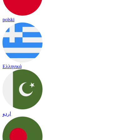
polski
Ελληνικά
اردو