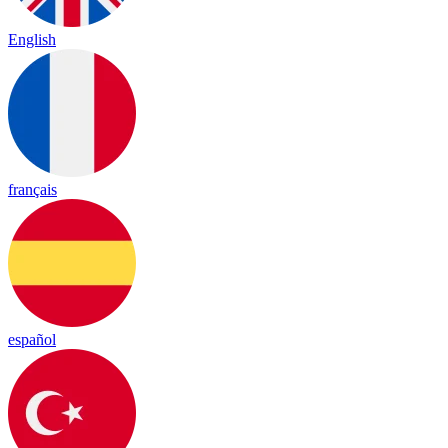
English
français
español