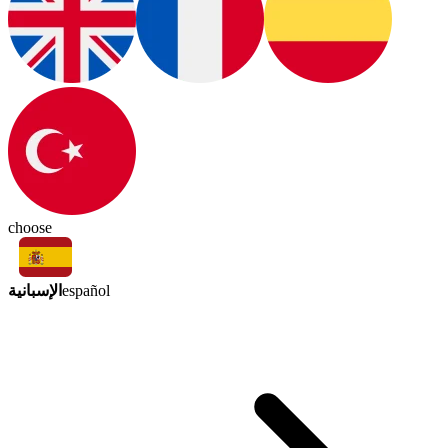
choose
الإسبانية
español