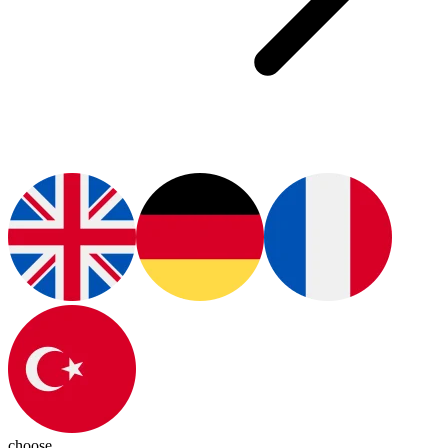
choose