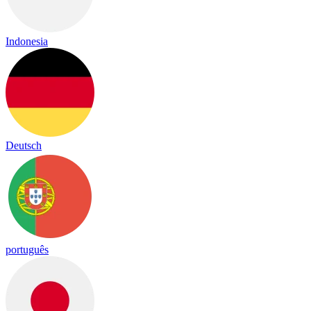
Indonesia
Deutsch
português