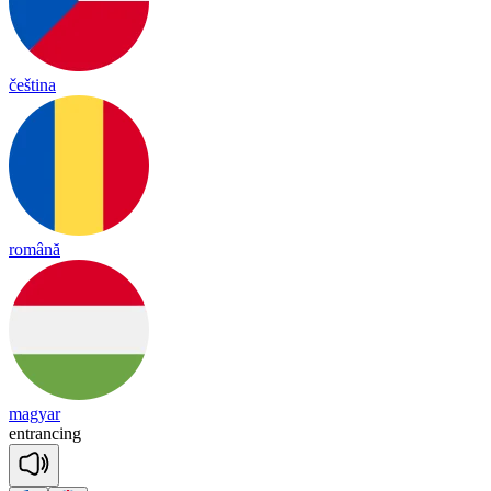
čeština
română
magyar
ent
ran
cing