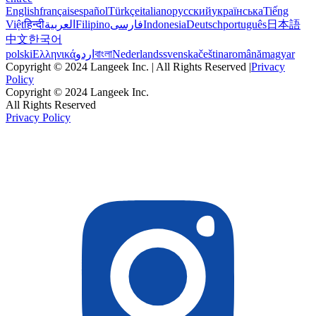
English
français
español
Türkçe
italiano
русский
українська
Tiếng
Việt
हिन्दी
العربية
Filipino
فارسی
Indonesia
Deutsch
português
日本語
中文
한국어
polski
Ελληνικά
اردو
বাংলা
Nederlands
svenska
čeština
română
magyar
Copyright © 2024 Langeek Inc. | All Rights Reserved |
Privacy
Policy
Copyright © 2024 Langeek Inc.
All Rights Reserved
Privacy Policy