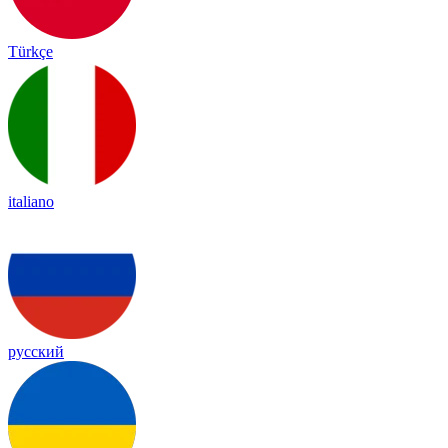
Türkçe
italiano
русский