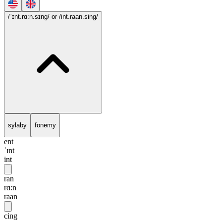
/ˈɪnt.rɑ:n.sɪng/
or /int.raan.sing/
sylaby
fonemy
ent
ˈɪnt
int
ran
rɑ:n
raan
cing