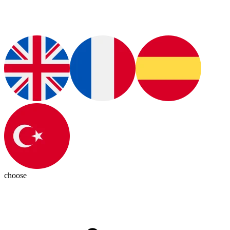
choose