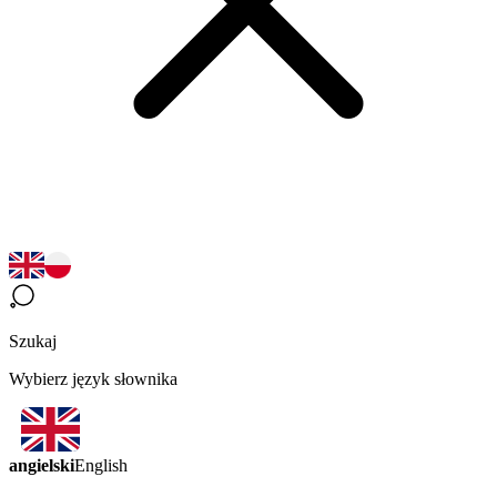
Szukaj
Wybierz język słownika
angielski
English