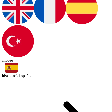
choose
hiszpański
español