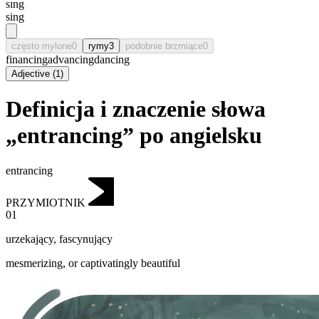
sɪng
sing
często mylone
0
rymy
3
podobnie brzmiące
0
financing
advancing
dancing
Adjective
(
1
)
Definicja i znaczenie słowa
„entrancing” po angielsku
entrancing
PRZYMIOTNIK
01
urzekający
,
fascynujący
mesmerizing, or captivatingly beautiful