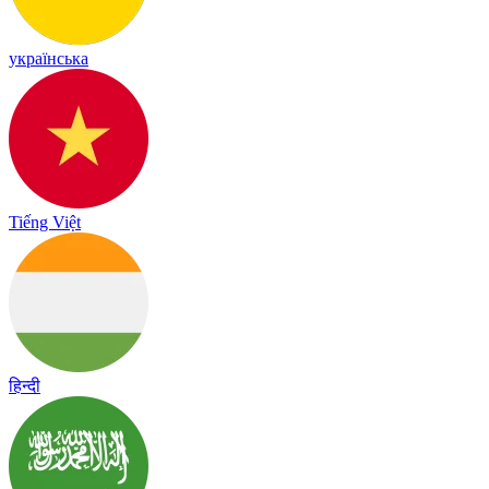
українська
Tiếng Việt
हिन्दी