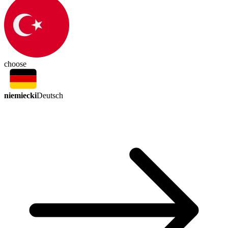
choose
niemiecki
Deutsch