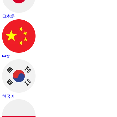
日本語
中文
한국어