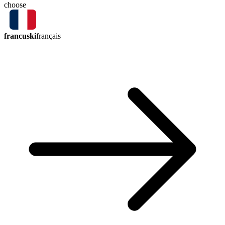
choose
francuski
français