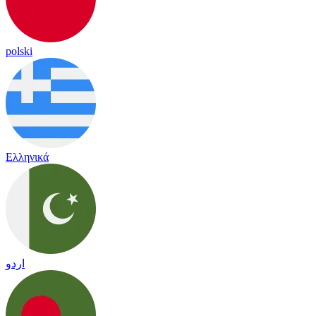
polski
Ελληνικά
اردو