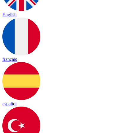
English
français
español