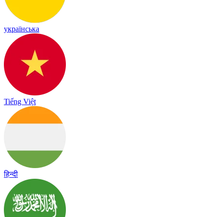
українська
Tiếng Việt
हिन्दी