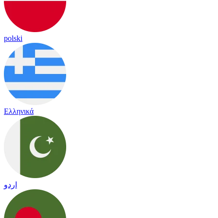
polski
Ελληνικά
اردو