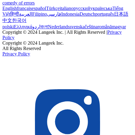
comedy of errors
English
français
español
Türkçe
italiano
русский
українська
Tiếng
Việt
हिन्दी
العربية
Filipino
فارسی
Indonesia
Deutsch
português
日本語
中文
한국어
polski
Ελληνικά
اردو
বাংলা
Nederlands
svenska
čeština
română
magyar
Copyright © 2024 Langeek Inc. | All Rights Reserved |
Privacy
Policy
Copyright © 2024 Langeek Inc.
All Rights Reserved
Privacy Policy