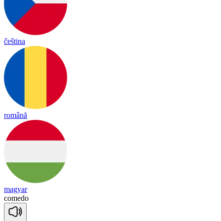
čeština
română
magyar
co
me
do