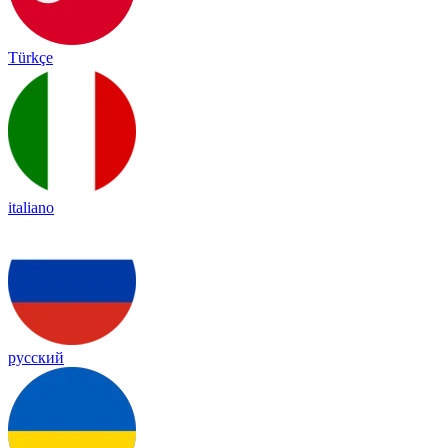
Türkçe
italiano
русский