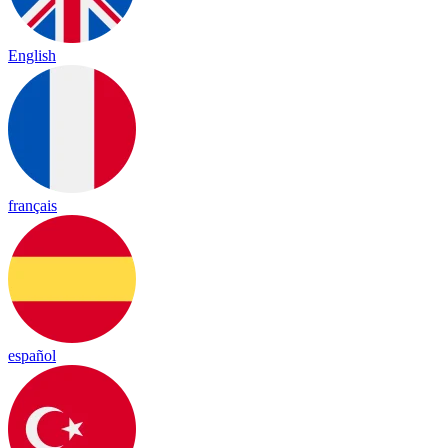
English
français
español