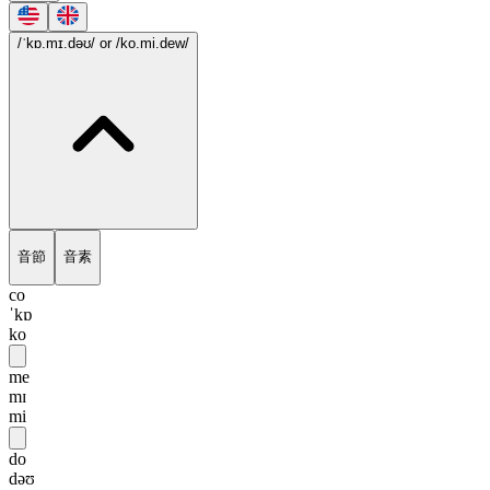
/ˈkɒ.mɪ.dəʊ/
or /ko.mi.dew/
音節
音素
co
ˈkɒ
ko
me
mɪ
mi
do
dəʊ