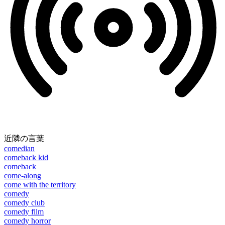
近隣の言葉
comedian
comeback kid
comeback
come-along
come with the territory
comedy
comedy club
comedy film
comedy horror