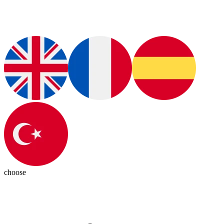
choose