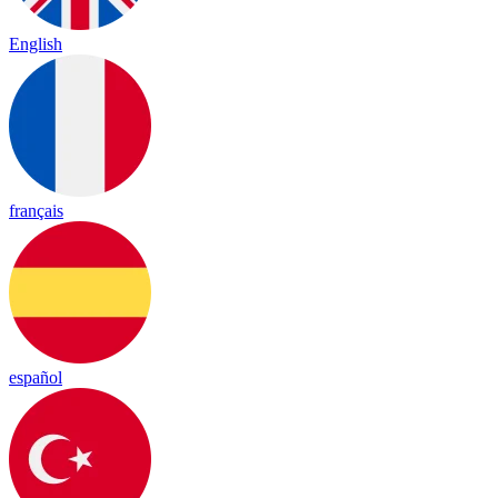
English
français
español