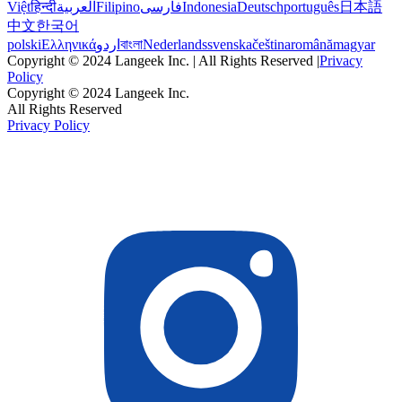
Việt
हिन्दी
العربية
Filipino
فارسی
Indonesia
Deutsch
português
日本語
中文
한국어
polski
Ελληνικά
اردو
বাংলা
Nederlands
svenska
čeština
română
magyar
Copyright © 2024 Langeek Inc. | All Rights Reserved |
Privacy
Policy
Copyright © 2024 Langeek Inc.
All Rights Reserved
Privacy Policy