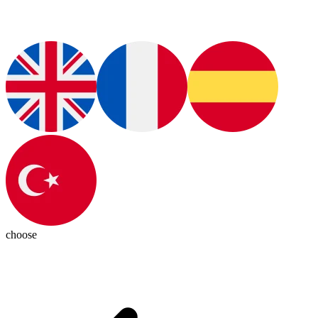
choose