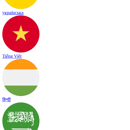
українська
Tiếng Việt
हिन्दी