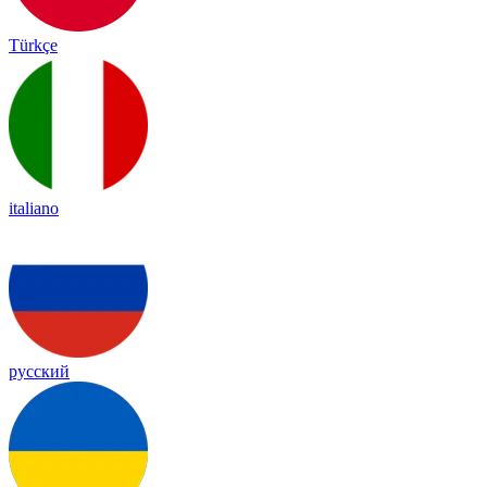
Türkçe
italiano
русский