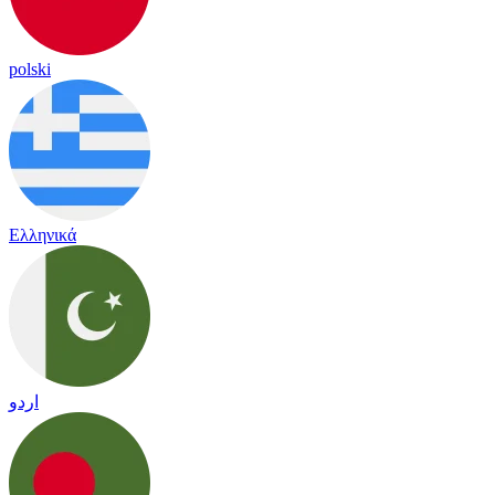
polski
Ελληνικά
اردو