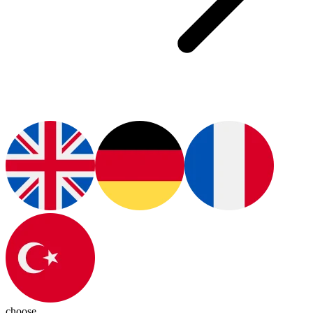
choose