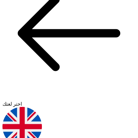
اختر لغتك