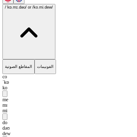
/ˈkɒ.mɪ.dəʊ/
or /ko.mi.dew/
الفونيمات
المقاطع الصوتية
co
ˈkɒ
ko
me
mɪ
mi
do
dəʊ
dew