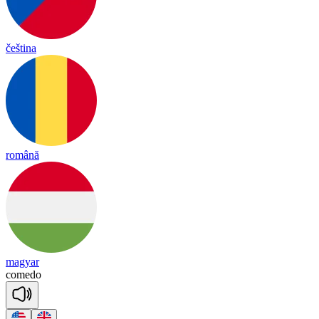
čeština
română
magyar
co
me
do