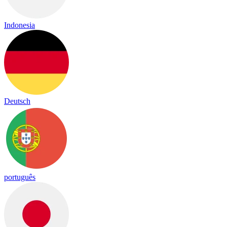
Indonesia
Deutsch
português