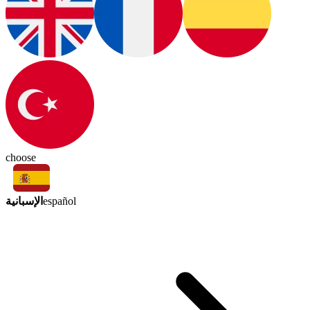
choose
الإسبانية
español