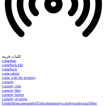
كلمات قريبة
comedian
comeback kid
comeback
come-along
come with the territory
comedy
comedy club
comedy film
comedy horror
comedy of errors
English
français
español
Türkçe
italiano
русский
українська
Tiếng