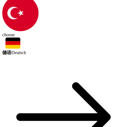
choose
德语
Deutsch