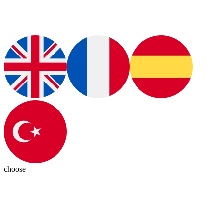
choose