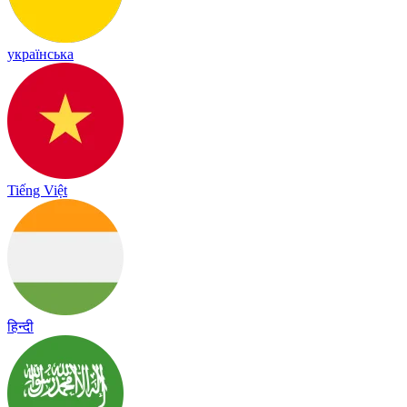
українська
Tiếng Việt
हिन्दी