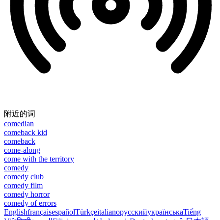
附近的词
comedian
comeback kid
comeback
come-along
come with the territory
comedy
comedy club
comedy film
comedy horror
comedy of errors
English
français
español
Türkçe
italiano
русский
українська
Tiếng