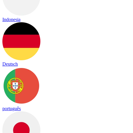
Indonesia
Deutsch
português