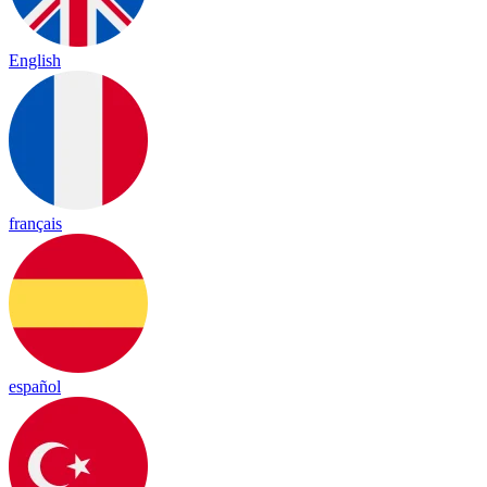
English
français
español