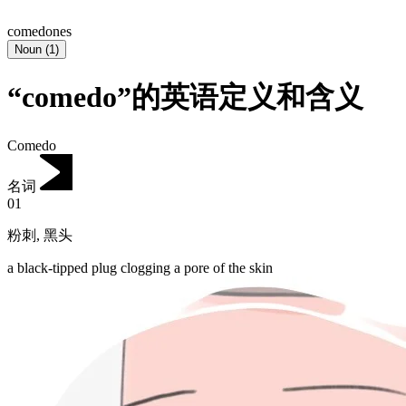
comedones
Noun
(
1
)
“comedo”的英语定义和含义
Comedo
名词
01
粉刺
,
黑头
a black-tipped plug clogging a pore of the skin