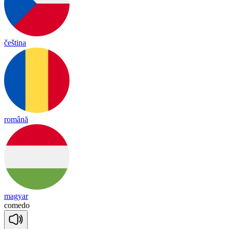
čeština
română
magyar
co
me
do