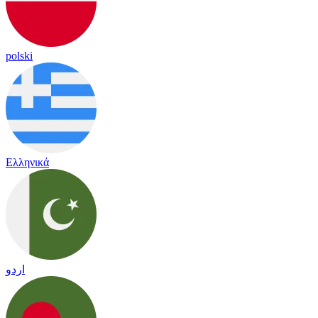
polski
Ελληνικά
اردو