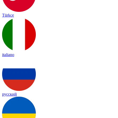
Türkçe
italiano
русский