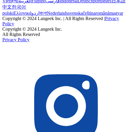
Việt
हिन्दी
العربية
Filipino
فارسی
Indonesia
Deutsch
português
日本語
中文
한국어
polski
Ελληνικά
اردو
বাংলা
Nederlands
svenska
čeština
română
magyar
Copyright © 2024 Langeek Inc. | All Rights Reserved |
Privacy
Policy
Copyright © 2024 Langeek Inc.
All Rights Reserved
Privacy Policy