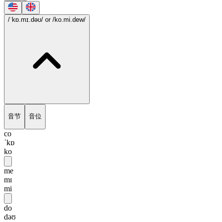
/ˈkɒ.mɪ.dəʊ/
or /ko.mi.dew/
音节
音位
co
ˈkɒ
ko
me
mɪ
mi
do
dəʊ