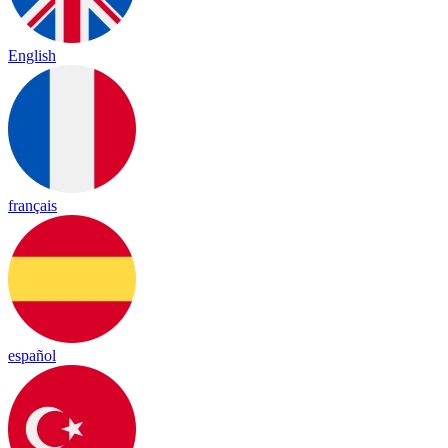
English
français
español