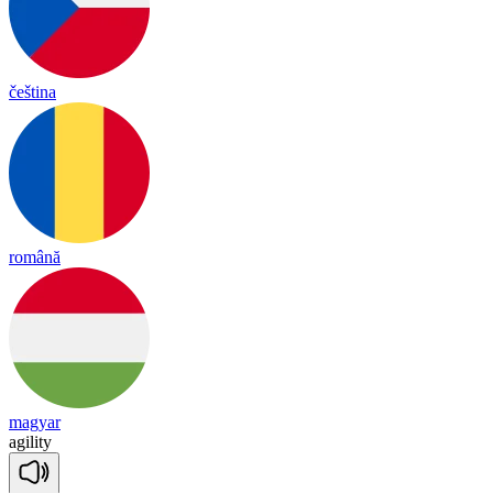
čeština
română
magyar
a
gi
li
ty