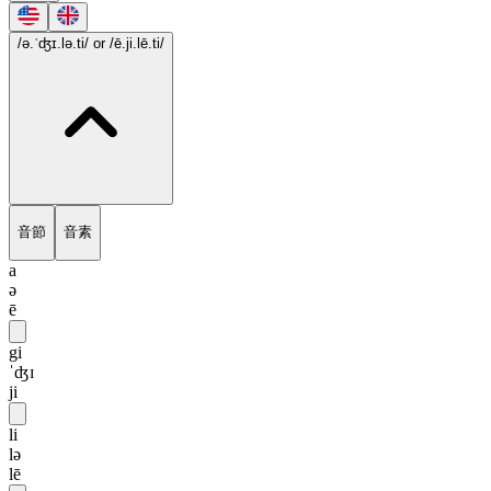
/ə.ˈʤɪ.lə.ti/
or /ē.ji.lē.ti/
音節
音素
a
ə
ē
gi
ˈʤɪ
ji
li
lə
lē