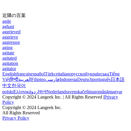
近隣の言葉
agile
aghast
aggrieved
aggrieve
aggressor
aging
agitate
agitated
agitation
agitator
English
français
español
Türkçe
italiano
русский
українська
Tiếng
Việt
हिन्दी
العربية
Filipino
فارسی
Indonesia
Deutsch
português
日本語
中文
한국어
polski
Ελληνικά
اردو
বাংলা
Nederlands
svenska
čeština
română
magyar
Copyright © 2024 Langeek Inc. | All Rights Reserved |
Privacy
Policy
Copyright © 2024 Langeek Inc.
All Rights Reserved
Privacy Policy