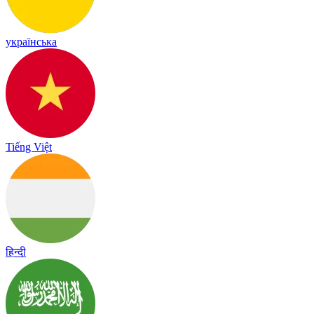
українська
Tiếng Việt
हिन्दी