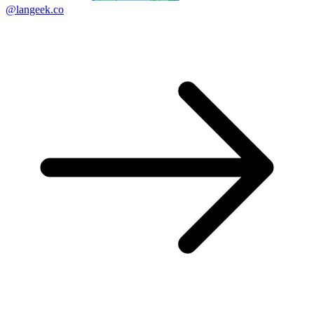
@langeek.co