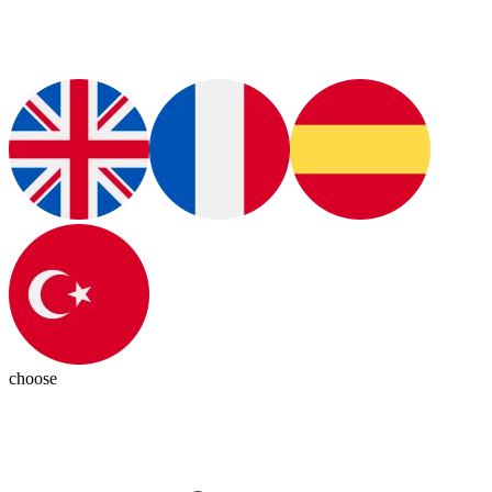
choose