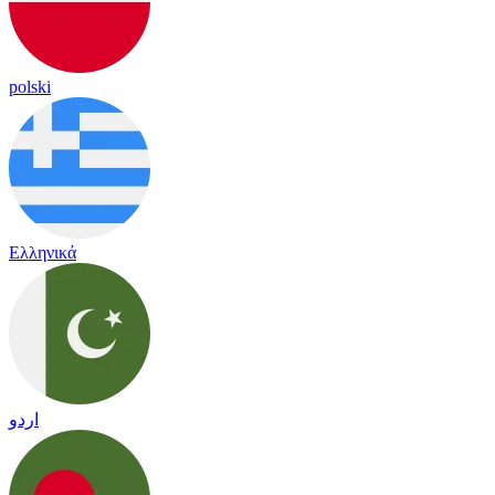
polski
Ελληνικά
اردو