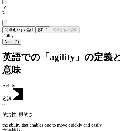
ty
ti
ti
間違えやすい語
1
韻語
4
発音が似た語
0
ability
Noun
(
1
)
英語での「agility」の定義と
意味
Agility
名詞
01
敏捷性
,
機敏さ
the ability that enables one to move quickly and easily
文法情報