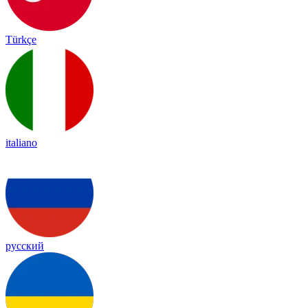
Türkçe
italiano
русский