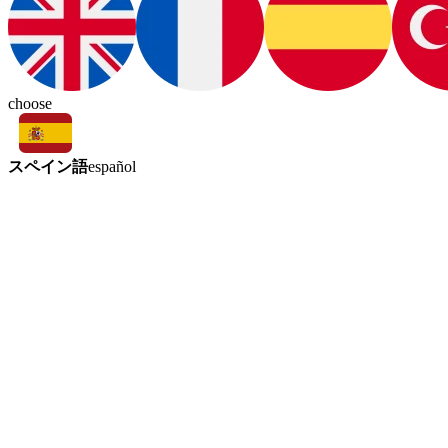
choose
スペイン語
español