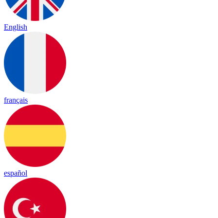
English
français
español