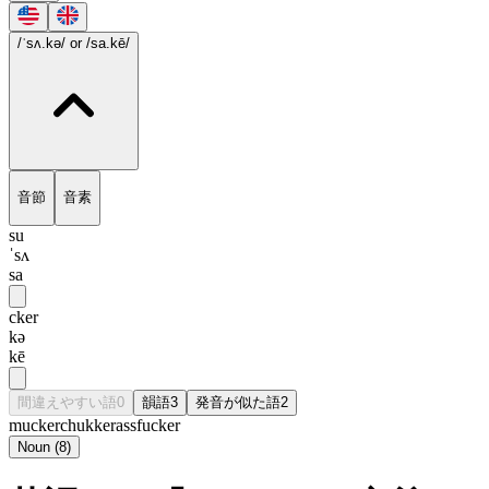
/ˈsʌ.kə/
or /sa.kē/
音節
音素
su
ˈsʌ
sa
cker
kə
kē
間違えやすい語
0
韻語
3
発音が似た語
2
mucker
chukker
assfucker
Noun
(
8
)