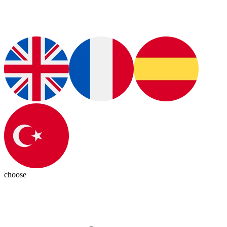
choose