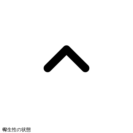
02
有生性の状態