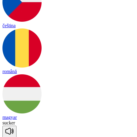
čeština
română
magyar
su
cker