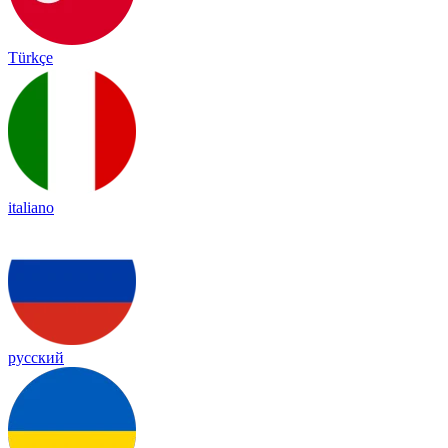
Türkçe
italiano
русский