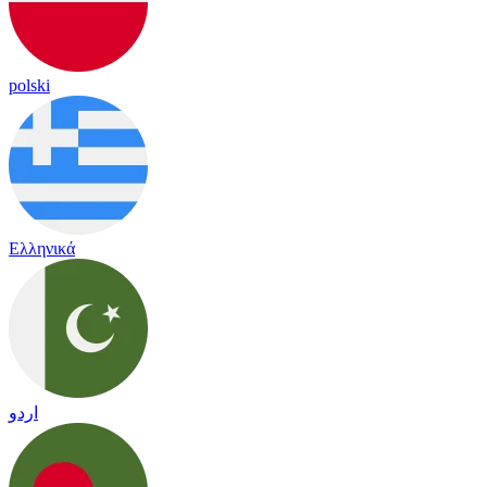
polski
Ελληνικά
اردو