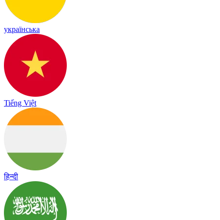
українська
Tiếng Việt
हिन्दी