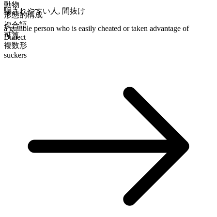
動物
騙されやすい人
,
間抜け
形態的構成
複合語
a gullible person who is easily cheated or taken advantage of
可算
Dialect
複数形
suckers