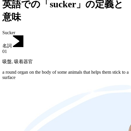
英語での「sucker」の定義と
意味
Sucker
名詞
01
吸盤
,
吸着器官
a round organ on the body of some animals that helps them stick to a
surface